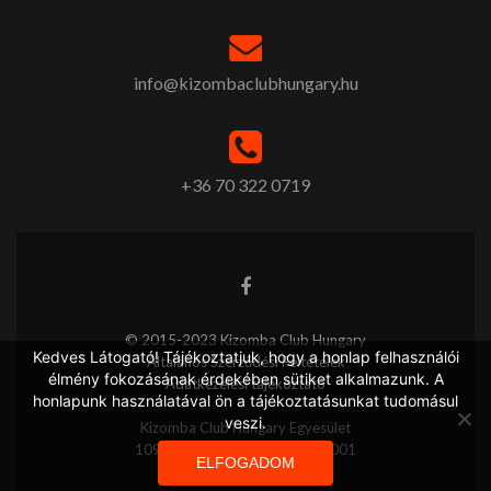
info@kizombaclubhungary.hu
+36 70 322 0719
© 2015-2023 Kizomba Club Hungary
Kedves Látogató! Tájékoztatjuk, hogy a honlap felhasználói
Általános Szerződési Feltételek
élmény fokozásának érdekében sütiket alkalmazunk. A
Adatkezelési tájékoztató
honlapunk használatával ön a tájékoztatásunkat tudomásul
veszi.
Kizomba Club Hungary Egyesület
10918001-00000102-31440001
ELFOGADOM