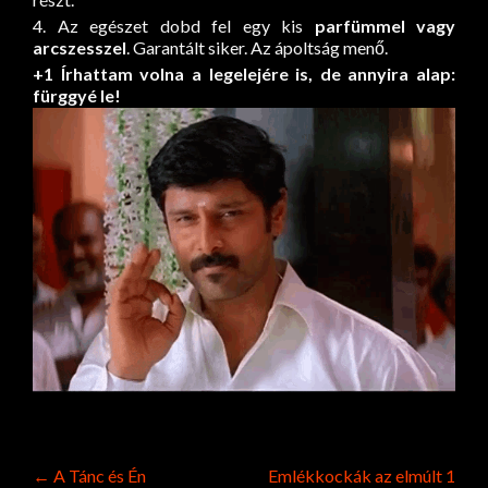
4. Az egészet dobd fel egy kis
parfümmel vagy
arcszesszel
. Garantált siker. Az ápoltság menő.
+1 Írhattam volna a legelejére is, de annyira alap:
fürggyé le!
Post
←
A Tánc és Én
Emlékkockák az elmúlt 1