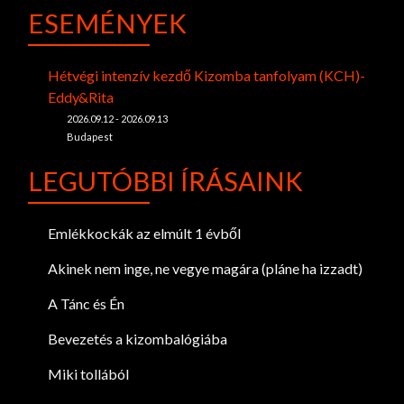
ESEMÉNYEK
Hétvégi intenzív kezdő Kizomba tanfolyam (KCH)-
Eddy&Rita
2026.09.12 - 2026.09.13
Budapest
LEGUTÓBBI ÍRÁSAINK
Emlékkockák az elmúlt 1 évből
Akinek nem inge, ne vegye magára (pláne ha izzadt)
A Tánc és Én
Bevezetés a kizombalógiába
Miki tollából