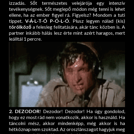
izzadás. Sőt természetes velejárója egy intenzív
tevékenységnek. Sőt meglepő módon még tenni is lehet
ellene, ha az ember figyel rá. Figyelsz? Mondom a tuti
tippet.
V-Á-L-T-Ó P-Ó-L-Ó
. Plusz legyen nálad (kis)
törölköző
a felesleg felitatására, akár tánc közben is. A
partner inkább hálás lesz érte mint azért haragos, mert
leálltál 1 percre.
2. DEZODOR
! Dezodor! Dezodor! Ha úgy gondolod,
hogy ez most rád nem vonatkozik, akkor is használd. Ha
táncolni mész, akkor mindenképp, még akkor is ha
hétköznap nem szoktad. Az oroszlánszagot hagyjuk meg