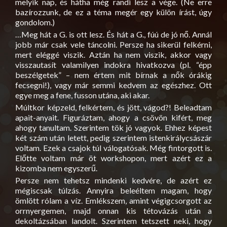
melyik nap, és hátha még randi lesz a vége. (Ne erre
bazírozzunk, de ez a téma megér egy külön írást, úgy
gondolom.)
…Meg hát a G. is ott lesz. És hát a G., fúú de jó nő. Annál
jobb már csak vele táncolni. Persze ha sikerül felkérni,
mert eléggé viszik. Aztán ha nem viszik, akkor vagy
visszautasít valamilyen indokra hivatkozva (pl. “épp
beszélgetek” – nem értem mit bírnak a nők órákig
fecsegni!), vagy már semmi kedvem az egészhez. Ott
egye meg a fene, fusson utána, aki akar.
Múltkor képzeld, felkértem, és jött, vágod?! Beleadtam
apait-anyait. Figuráztam, ahogy a csövön kifért, meg
ahogy tanultam. Szerintem tök jó vagyok. Ehhez képest
két szám után letett, pedig szerintem istenkirálycsászár
voltam. Ezek a csajok túl válogatósak. Még fintorgott is.
Előtte voltam már öt workshopon, mert azért ez a
kizomba nem egyszerű.
Persze nem tehetsz mindenki kedvére, de azért ez
mégiscsak túlzás. Annyira beleéltem magam, hogy
ömlött rólam a víz. Emlékszem, amint végigcsorgott az
orrnyergemen, majd onnan kis tétovázás után a
dekoltázsában landolt. Szerintem tetszett neki, hogy