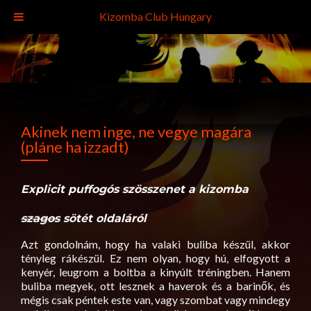
Kizomba Club Hungary
Akinek nem inge, ne vegye magára
(pláne ha izzadt)
Explicit puffogós szösszenet a kizomba
szagos
sötét oldaláról
Azt gondolnám, hogy ha valaki buliba készül, akkor
tényleg rákészül. Ez nem olyan, hogy hú, elfogyott a
kenyér, leugrom a boltba a kinyúlt tréningben. Hanem
buliba megyek, ott lesznek a haverok és a barinők, és
mégis csak péntek este van, vagy szombat vagy mindegy