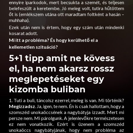
ennyire iparkodok, mert becsukta a szemét, és teljesen
belefeszült a keretembe. Jó meleg volt, tutira hűtöttem
őt is (emlékszem utána ott maradtam foltként a hasán –
muhhaha).
Ezek után nem is értem, hogy egy szám után mindenki
kosarat adott.
Mi itt a probléma? És hogy kerülhető el a
kellemetlen szituáció?
5+1 tipp amit ne kövess
el, ha nem akarsz rossz
meglepetéseket egy
kizomba buliban
1. Tuti a buli, táncolsz ezerrel, meleg is van. Mi történik?
Megizzadsz
. Ja, igen, te nem. Én is csak hallottam, hogy a
szomszéd unokaöccsének a nagybátyja izzadt. Mert mi
persze nem. Mi párolgunk. A jelenlevőkre természetesen
ez nem vonatkozik. Ezért is üzenem a szomszéd
unokaöccs nagybátyjának, hogy nem probléma az