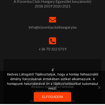
A Kizomba Club Hungary Egyesület beszámolói:
2018
2019
2020
2021
info@kizombaclubhungary.hu
+36 70 322 0719
Kedves Látogató! Tájékoztatjuk, hogy a honlap felhasználói
élmény fokozásának érdekében sütiket alkalmazunk. A
© 2015-2023 Kizomba Club Hungary
honlapunk használatával ön a tájékoztatásunkat tudomásul
Általános Szerződési Feltételek
veszi.
Adatkezelési tájékoztató
ELFOGADOM
Kizomba Club Hungary Egyesület