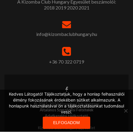
A Kizomba Club Hungary Egyesület beszámolói:
2018
2019
2020
2021
info@kizombaclubhungary.hu
+36 70 322 0719
Kedves Látogató! Tájékoztatjuk, hogy a honlap felhasználói
élmény fokozásának érdekében sütiket alkalmazunk. A
© 2015-2023 Kizomba Club Hungary
honlapunk használatával ön a tájékoztatásunkat tudomásul
Általános Szerződési Feltételek
veszi.
Adatkezelési tájékoztató
ELFOGADOM
Kizomba Club Hungary Egyesület