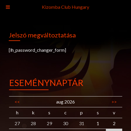
Kizomba Club Hungary
Jelszó megváltoztatása
[lh_password_changer_form]
ESEMÉNYNAPTÁR
<<
aug 2026
>>
h
k
s
c
p
s
v
27
28
29
30
31
1
2