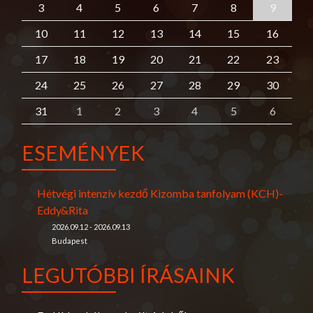
3
4
5
6
7
8
9
10
11
12
13
14
15
16
17
18
19
20
21
22
23
24
25
26
27
28
29
30
31
1
2
3
4
5
6
ESEMÉNYEK
Hétvégi intenzív kezdő Kizomba tanfolyam (KCH)-
Eddy&Rita
2026.09.12 - 2026.09.13
Budapest
LEGUTÓBBI ÍRÁSAINK