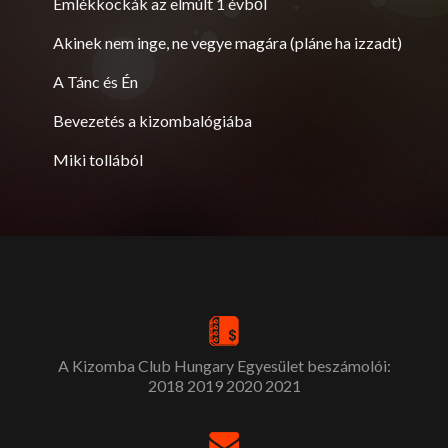
Emlékkockák az elmúlt 1 évből
Akinek nem inge, ne vegye magára (pláne ha izzadt)
A Tánc és Én
Bevezetés a kizombalógiába
Miki tollából
A Kizomba Club Hungary Egyesület beszámolói:
2018
2019
2020
2021