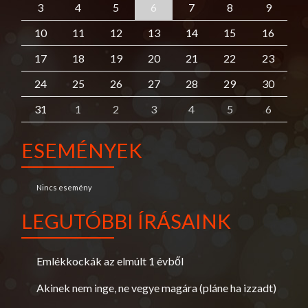
3
4
5
6
7
8
9
10
11
12
13
14
15
16
17
18
19
20
21
22
23
24
25
26
27
28
29
30
31
1
2
3
4
5
6
ESEMÉNYEK
Nincs esemény
LEGUTÓBBI ÍRÁSAINK
Emlékkockák az elmúlt 1 évből
Akinek nem inge, ne vegye magára (pláne ha izzadt)