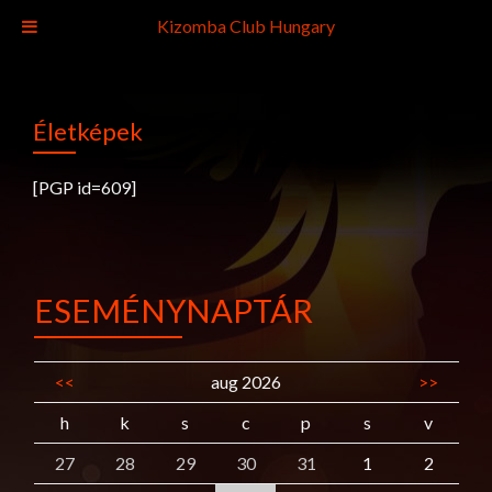
Kizomba Club Hungary
Életképek
[PGP id=609]
ESEMÉNYNAPTÁR
<<
aug 2026
>>
h
k
s
c
p
s
v
27
28
29
30
31
1
2