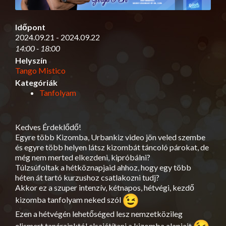
Időpont
2024.09.21 - 2024.09.22
14:00 - 18:00
Helyszín
Tango Mistico
Kategóriák
Tanfolyam
Kedves Érdeklődő!
Egyre több Kizomba, Urbankiz video jön veled szembe
és egyre több helyen látsz kizombát táncoló párokat, de
még nem merted elkezdeni, kipróbálni?
Túlzsúfoltak a hétköznapjaid ahhoz, hogy egy több
héten át tartó kurzushoz csatlakozni tudj?
Akkor ez a szuper intenzív, kétnapos, hétvégi, kezdő
kizomba tanfolyam neked szól
Ezen a hétvégén lehetőséged lesz nemzetközileg
elismert tanárainktól elsajátítani a kizomba alapjait