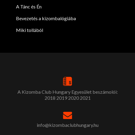
A Tánc és Én
Bevezetés a kizombalógiába
Miki tollából
A Kizomba Club Hungary Egyesület beszámolói:
2018
2019
2020
2021
info@kizombaclubhungary.hu