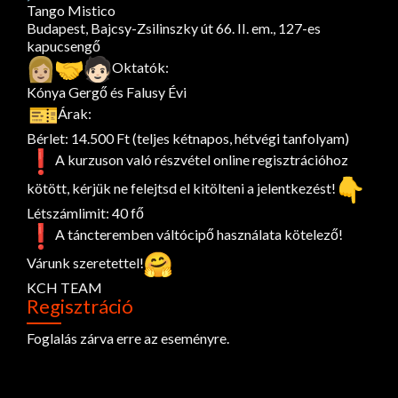
Tango Mistico
Budapest, Bajcsy-Zsilinszky út 66. II. em., 127-es
kapucsengő
Oktatók:
Kónya Gergő és Falusy Évi
Árak:
Bérlet: 14.500 Ft (teljes kétnapos, hétvégi tanfolyam)
A kurzuson való részvétel online regisztrációhoz
kötött, kérjük ne felejtsd el kitölteni a jelentkezést!
Létszámlimit: 40 fő
A táncteremben váltócipő használata kötelező!
Várunk szeretettel!
KCH TEAM
Regisztráció
Foglalás zárva erre az eseményre.