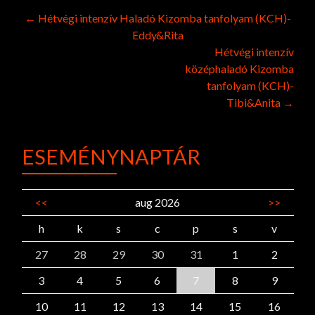
Post
←
Hétvégi intenzív Haladó Kizomba tanfolyam (KCH)-
Eddy&Rita
navigation
Hétvégi intenzív
középhaladó Kizomba
tanfolyam (KCH)-
Tibi&Anita
→
ESEMÉNYNAPTÁR
<<
aug 2026
>>
h
k
s
c
p
s
v
27
28
29
30
31
1
2
3
4
5
6
7
8
9
10
11
12
13
14
15
16