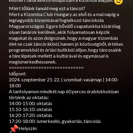
Miért tőlünk tanuld meg ezt a táncot?
Mert a Kizomba Club Hungary az első és a mai napig a
legnagyobb kizombával foglalkozó tánciskola
Magyarországon. Egyre bővülő csapatunkba kizárólag
olyan tanárok kerülnek, akik folyamatosan képzik
magukat és azon dolgoznak, hogy a magyar kizombás
élet ne csak táncórákból, hanem jó közösségből, értékes
programokból és óriási bulikból álljon, hogy táncosaink
a tánclépések mellett a kultúrával és egymással is
megismerkedhessenek.
============================
Időpont:
2024. szeptember 21-22. ( szombat-vasárnap ) 14:00-
18:00
A tanfolyamon mindkét nap 60 perces órablokkokban
történik az oktatás:
14:00-15:00: oktatás
15:10-16:10: oktatás
16:20-17:20: oktatás
17:20-18:00: ismerkedés, gyakorlás, táncolás
Helyszín: