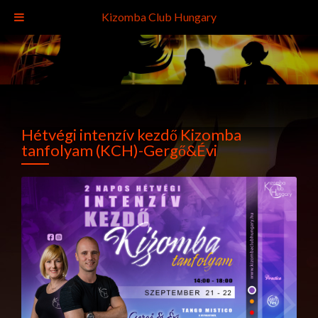
Kizomba Club Hungary
Hétvégi intenzív kezdő Kizomba
tanfolyam (KCH)-Gergő&Évi