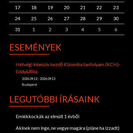
17
18
19
20
21
22
23
24
25
26
27
28
29
30
31
1
2
3
4
5
6
ESEMÉNYEK
Hétvégi intenzív kezdő Kizomba tanfolyam (KCH)-
Eddy&Rita
2026.09.12 - 2026.09.13
Budapest
LEGUTÓBBI ÍRÁSAINK
Emlékkockák az elmúlt 1 évből
Akinek nem inge, ne vegye magára (pláne ha izzadt)