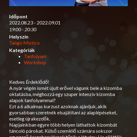
Időpont
2022.08.23 - 2022.09.01
19:00 - 20:30
Helyszín
Tango Mistico
Kategóriák
Tanfolyam
Workshop
Kedves Érdeklődő!
A nyár végén ismét újult erővel vágunk bele a kizomba
oktatásba, méghozzá egy szuper intenzív kizomba
alapok tanfolyammal?
Ezt a 6 alkalmas kurzust azoknak ajánljuk, akik
gyorsabban szeretnék elsajátítani az alaplépéseket,
esetleg újrakezdők.
Napjainkban egyre több helyen láthattok kizombát
táncoló párokat. Külső szemlélő számára sokszor
egyszerű összeborulásnak tűnik a látvány. Ha eljöttök,