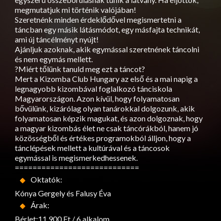
megmutatjuk mi történik valójában!
Szeretnénk minden érdeklődővel megismertetni a
táncban egy másik látásmódot, egy másfajta technikát,
ami új táncélményt nyújt!
Ajánljuk azoknak, akik egymással szeretnének táncolni
és nem egymás mellett.
?Miért tőlünk tanuld meg ezt a táncot?
Mert a Kizomba Club Hungary az első és a mai napig a
legnagyobb kizombával foglalkozó tánciskola
Magyarországon. Azon kívül, hogy folyamatosan
bővülünk, kizárólag olyan tanárokkal dolgozunk, akik
folyamatosan képzik magukat, és azon dolgoznak, hogy
a magyar kizombás élet ne csak táncórákból, hanem jó
közösségből és értékes programokból álljon, hogy a
tánclépések mellett a kultúrával és a táncosok
egymással is megismerkedhessenek.
============================
Oktatók:
Kónya Gergely és Falusy Éva
Árak:
Bérlet:11.900 Ft / 6 alkalom