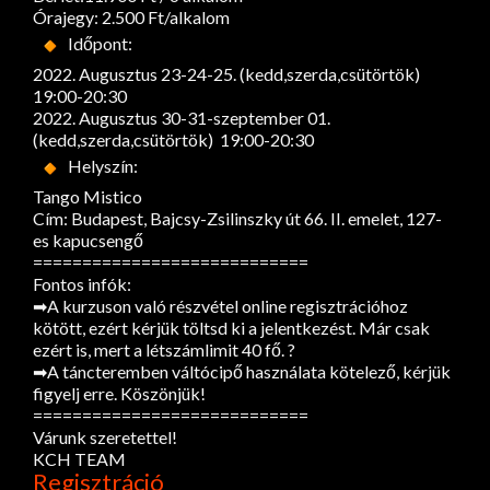
Órajegy: 2.500 Ft/alkalom
Időpont:
2022. Augusztus 23-24-25. (kedd,szerda,csütörtök)
19:00-20:30
2022. Augusztus 30-31-szeptember 01.
(kedd,szerda,csütörtök) 19:00-20:30
Helyszín:
Tango Mistico
Cím: Budapest, Bajcsy-Zsilinszky út 66. II. emelet, 127-
es kapucsengő
============================
Fontos infók:
➡A kurzuson való részvétel online regisztrációhoz
kötött, ezért kérjük töltsd ki a jelentkezést. Már csak
ezért is, mert a létszámlimit 40 fő. ?
➡A táncteremben váltócipő használata kötelező, kérjük
figyelj erre. Köszönjük!
============================
Várunk szeretettel!
KCH TEAM
Regisztráció