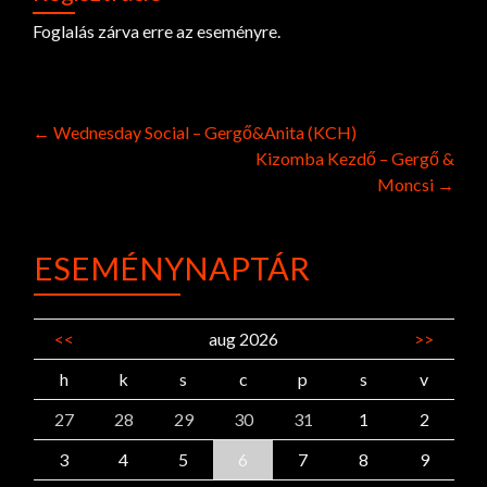
Foglalás zárva erre az eseményre.
Post
←
Wednesday Social – Gergő&Anita (KCH)
Kizomba Kezdő – Gergő &
navigation
Moncsi
→
ESEMÉNYNAPTÁR
<<
aug 2026
>>
h
k
s
c
p
s
v
27
28
29
30
31
1
2
3
4
5
6
7
8
9