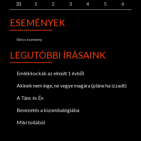
31
1
2
3
4
5
6
ESEMÉNYEK
Nincs esemény
LEGUTÓBBI ÍRÁSAINK
Emlékkockák az elmúlt 1 évből
Akinek nem inge, ne vegye magára (pláne ha izzadt)
A Tánc és Én
Bevezetés a kizombalógiába
Miki tollából