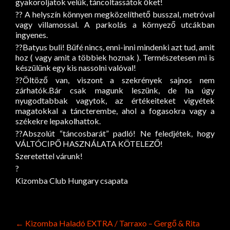
gyakoroljatok velük, táncoltassátok őket!
??
A helyszín könnyen megközelíthető busszal, metróval
vagy villamossal. A parkolás a környező utcákban
ingyenes.
??
Batyus buli! Büfé nincs, enni-inni mindenki azt tud, amit
hoz ( vagy amit a többiek hoznak ). Természetesen mi is
készülünk egy kis nassolni valóval!
??
Öltöző van, viszont a szekrények sajnos nem
zárhatók.Bár csak magunk leszünk, de ha úgy
nyugodtabbak vagytok, az értékeiteket vigyétek
magatokkal a táncterembe, ahol a fogasokra vagy a
székekre lepakolhattok.
??
Abszolút “táncosbarát” padló! Ne feledjétek, hogy
VÁLTÓCIPŐ HASZNÁLATA KÖTELEZŐ!
Szeretettel várunk!
?
Kizomba Club Hungary csapata
Post
←
Kizomba Haladó EXTRA / Tarraxo – Gergő & Rita