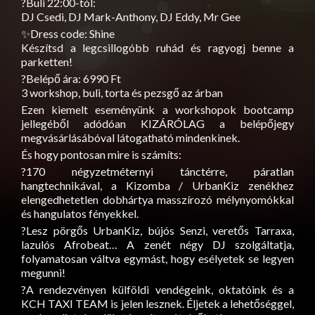
?
Buli 22:00-tól:
DJ Csedi, DJ Mark-Anthony, DJ Eddy, Mr Gee
✨
Dress code: Shine
Készítsd a legcsillogóbb ruhád és ragyogj benne a
parketten!
?️
Belépő ára: 6990 Ft
3 workshop, buli, torta és pezsgő az árban
Ezen kiemelt eseményünk a workshopok bootcamp
jellegéből adódóan KIZÁRÓLAG a belépőjegy
megvásárlásábóval látogatható mindenkinek.
És hogy pontosan mire is számíts:
?
170 négyzetméternyi tánctérre, páratlan
hangtechnikával, a Kizomba / UrbanKiz zenékhez
elengedhetetlen dobhártya masszírozó mélynyomókkal
és hangulatos fényekkel.
?
Lesz pörgős UrbanKiz, bújós Senzi, veretős Tarraxa,
lazulós Afrobeat… A zenét négy DJ szolgáltatja,
folyamatosan váltva egymást, hogy esélyetek se legyen
megunni!
?
A rendezvényen külföldi vendégeink, oktatóink és a
KCH TAXI TEAM is jelen lesznek. Éljetek a lehetőséggel,