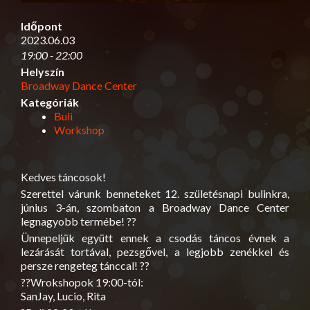
Időpont
2023.06.03
19:00 - 22:00
Helyszín
Broadway Dance Center
Kategóriák
Buli
Workshop
Kedves táncosok!
Szerettel várunk benneteket 12. születésnapi bulinkra,
június 3-án, szombaton a Broadway Dance Center
legnagyobb termébe!
??
Ünnepeljük együtt ennek a csodás táncos évnek a
lezárását tortával, pezsgővel, a legjobb zenékkel és
persze rengeteg tánccal!
??
??
Wrokshopok 19:00-tól:
SanJay, Lucio, Rita