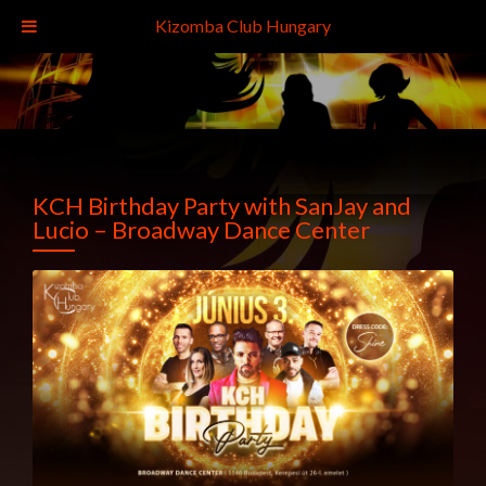
Kizomba Club Hungary
KCH Birthday Party with SanJay and
Lucio – Broadway Dance Center