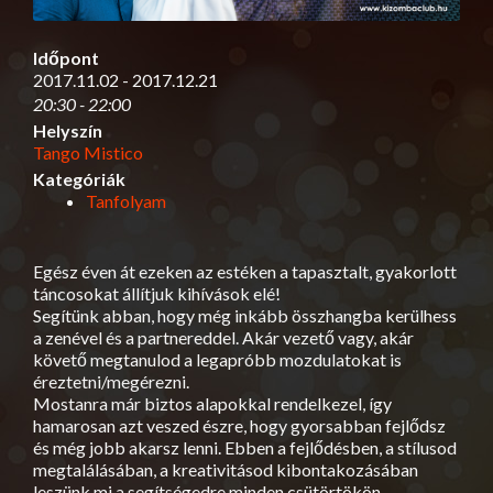
Időpont
2017.11.02 - 2017.12.21
20:30 - 22:00
Helyszín
Tango Mistico
Kategóriák
Tanfolyam
Egész éven át ezeken az estéken a tapasztalt, gyakorlott
táncosokat állítjuk kihívások elé!
Segítünk abban, hogy még inkább összhangba kerülhess
a zenével és a partnereddel. Akár vezető vagy, akár
követő megtanulod a legapróbb mozdulatokat is
éreztetni/megérezni.
Mostanra már biztos alapokkal rendelkezel, így
hamarosan azt veszed észre, hogy gyorsabban fejlődsz
és még jobb akarsz lenni. Ebben a fejlődésben, a stílusod
megtalálásában, a kreativitásod kibontakozásában
leszünk mi a segítségedre minden csütörtökön.