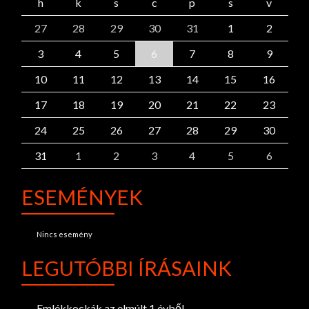
h
k
s
c
p
s
v
27
28
29
30
31
1
2
3
4
5
6
7
8
9
10
11
12
13
14
15
16
17
18
19
20
21
22
23
24
25
26
27
28
29
30
31
1
2
3
4
5
6
ESEMÉNYEK
Nincs esemény
LEGUTÓBBI ÍRÁSAINK
Emlékkockák az elmúlt 1 évből