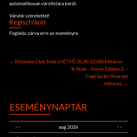
automatikusan várólistára kerül.
Várunk szeretettel!
Regisztráció
Foglalás zárva erre az eseményre.
Post
←
Kizomba Club Style (HÉTFŐ 20.30-22.00) Mirávos
R-Style – Koreo Edition 2. –
navigation
Csak lazán! (Szerda)
Mirávos
→
ESEMÉNYNAPTÁR
<<
aug 2026
>>