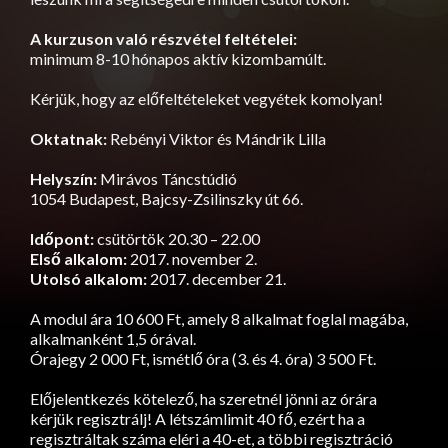
A kurzuson való részvétel feltételei:
minimum 8-10 hónapos aktív kizombamúlt.
Kérjük, hogy az előfeltételeket vegyétek komolyan!
Oktatnak:
Rebényi Viktor és Mándrik Lilla
Helyszín:
Mirávos Táncstúdió
1054 Budapest, Bajcsy-Zsilinszky út 66.
Időpont:
csütörtök 20.30 – 22.00
Első alkalom:
2017. november 2.
Utolsó alkalom:
2017. december 21.
A modul ára 10 600 Ft, amely 8 alkalmat foglal magába,
alkalmanként 1,5 órával.
Órajegy 2 000 Ft, ismétlő óra (3. és 4. óra) 3 500 Ft.
Előjelentkezés kötelező, ha szeretnél jönni az órára
kérjük regisztrálj! A létszámlimit 40 fő, ezért ha a
regisztráltak száma eléri a 40-et, a többi regisztráció