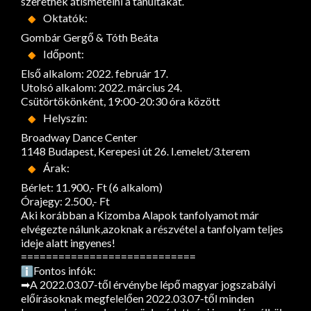
szeretnék átismételni a tanultakat.
Oktatók:
Gombár Gergő & Tóth Beáta
Időpont:
Első alkalom: 2022. február 17.
Utolsó alkalom: 2022. március 24.
Csütörtökönként, 19:00-20:30 óra között
Helyszín:
Broadway Dance Center
1148 Budapest, Kerepesi út 26. I.emelet/3.terem
Árak:
Bérlet: 11.900,- Ft (6 alkalom)
Órajegy: 2.500,- Ft
Aki korábban a Kizomba Alapok tanfolyamot már
elvégezte nálunk,azoknak a részvétel a tanfolyam teljes
ideje alatt ingyenes!
============================
Fontos infók:
➡A 2022.03.07-től érvénybe lépő magyar jogszabályi
előírásoknak megfelelően 2022.03.07-től minden