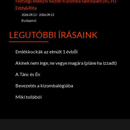
Hétvégi intenzív kezdő Kizomba tanfolyam (KCH)-
Eddy&Rita
2026.09.12 - 2026.09.13
Budapest
LEGUTÓBBI ÍRÁSAINK
Emlékkockák az elmúlt 1 évből
Akinek nem inge, ne vegye magára (pláne ha izzadt)
A Tánc és Én
Bevezetés a kizombalógiába
Miki tollából