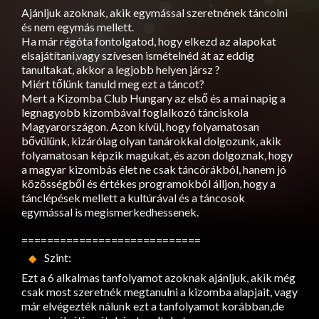
Ajánljuk azoknak, akik egymással szeretnének táncolni
és nem egymás mellett.
Ha már régóta fontolgatod, hogy elkezd az alapokat
elsajátítani,vagy szívesen ismételnéd át az eddig
tanultakat, akkor a legjobb helyen jársz ?
Miért tőlünk tanuld meg ezt a táncot?
Mert a Kizomba Club Hungary az első és a mai napig a
legnagyobb kizombával foglalkozó tánciskola
Magyarországon. Azon kívül, hogy folyamatosan
bővülünk, kizárólag olyan tanárokkal dolgozunk, akik
folyamatosan képzik magukat, és azon dolgoznak, hogy
a magyar kizombás élet ne csak táncórákból, hanem jó
közösségből és értékes programokból álljon, hogy a
tánclépések mellett a kultúrával és a táncosok
egymással is megismerkedhessenek.
============================
Szint:
Ezt a 6 alkalmas tanfolyamot azoknak ajánljuk, akik még
csak most szeretnék megtanulni a kizomba alapjait, vagy
már elvégezték nálunk ezt a tanfolyamot korábban,de