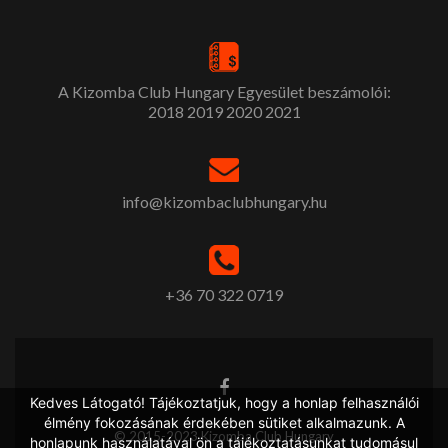
A Kizomba Club Hungary Egyesület beszámolói:
2018
2019
2020
2021
info@kizombaclubhungary.hu
+36 70 322 0719
Kedves Látogató! Tájékoztatjuk, hogy a honlap felhasználói
élmény fokozásának érdekében sütiket alkalmazunk. A
© 2015-2023 Kizomba Club Hungary
honlapunk használatával ön a tájékoztatásunkat tudomásul