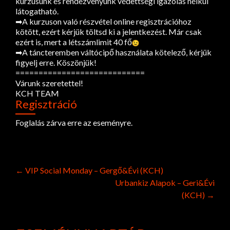
kurzusunk és rendezvényünk védettségi igazolás nélkül
látogatható.
➡A kurzuson való részvétel online regisztrációhoz
kötött, ezért kérjük töltsd ki a jelentkezést. Már csak
ezért is, mert a létszámlimit 40 fő
➡A táncteremben váltócipő használata kötelező, kérjük
figyelj erre. Köszönjük!
============================
Várunk szeretettel!
KCH TEAM
Regisztráció
Foglalás zárva erre az eseményre.
Post
←
VIP Social Monday – Gergő&Évi (KCH)
Urbankiz Alapok – Geri&Évi
navigation
(KCH)
→