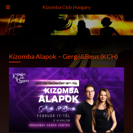
Kizomba Club Hungary
Kizomba Alapok – Gergő&Beus (KCH)