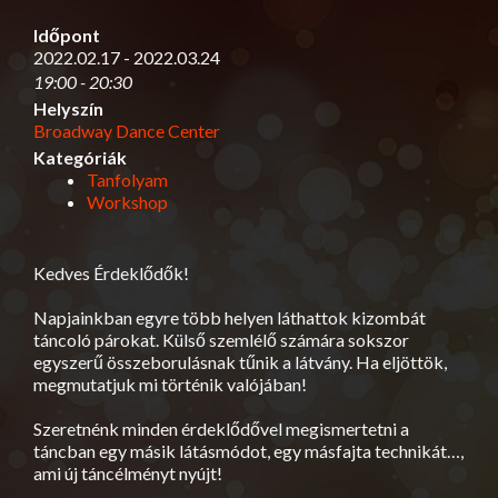
Időpont
2022.02.17 - 2022.03.24
19:00 - 20:30
Helyszín
Broadway Dance Center
Kategóriák
Tanfolyam
Workshop
Kedves Érdeklődők!
Napjainkban egyre több helyen láthattok kizombát
táncoló párokat. Külső szemlélő számára sokszor
egyszerű összeborulásnak tűnik a látvány. Ha eljöttök,
megmutatjuk mi történik valójában!
Szeretnénk minden érdeklődővel megismertetni a
táncban egy másik látásmódot, egy másfajta technikát…,
ami új táncélményt nyújt!