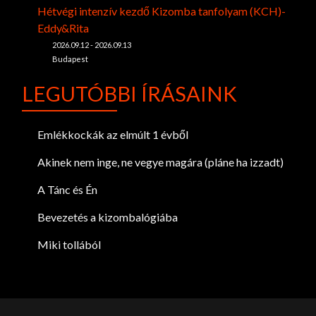
Hétvégi intenzív kezdő Kizomba tanfolyam (KCH)-
Eddy&Rita
2026.09.12 - 2026.09.13
Budapest
LEGUTÓBBI ÍRÁSAINK
Emlékkockák az elmúlt 1 évből
Akinek nem inge, ne vegye magára (pláne ha izzadt)
A Tánc és Én
Bevezetés a kizombalógiába
Miki tollából