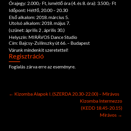
Órajegy: 2.000,- Ft, ismétlő óra (4. és 8. óra): 3.500,- Ft
Időpont: Hétfő, 20.00 – 20.30
Első alkalom: 2018. március 5.
Utolsó alkalom: 2018. május 7.
(szünet: április 2 , április 30.)
Helyszín: MIRÁVOS Dance Studio
Cím: Bajcsy-Zsilinszky út 66. – Budapest
Várunk mindenkit szeretettel!
Regisztráció
Foglalás zárva erre az eseményre.
Post
←
Kizomba Alapok I. (SZERDA 20.30-22.00) – Mirávos
Kizomba Intermezzo
navigation
(KEDD 18.45-20.15)
Mirávos
→