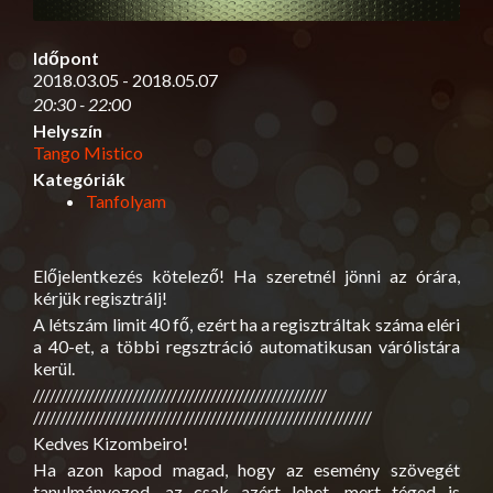
Időpont
2018.03.05 - 2018.05.07
20:30 - 22:00
Helyszín
Tango Mistico
Kategóriák
Tanfolyam
Előjelentkezés kötelező! Ha szeretnél jönni az órára,
kérjük regisztrálj!
A létszám limit 40 fő, ezért ha a regisztráltak száma eléri
a 40-et, a többi regsztráció automatikusan várólistára
kerül.
//////////////////////////
///////////////////////////
///////////////////////////
///////////////////////////
///////
Kedves Kizombeiro!
Ha azon kapod magad, hogy az esemény szövegét
tanulmányozod, az csak azért lehet, mert téged is