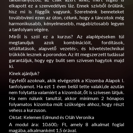
elkapott ez a szenvedélyes láz. Ennek szívből örülünk,
hisz mi is függők vagyunk. Szeretnénk benneteket
továbbvinni ezen az úton, célunk, hogy a táncotok még
harmonikusabb, kényelmesebb, magabiztosabb
legyen
a tanfolyam végére.
Miről is szól ez a kurzus? Az alaplépéseken túl
megtanuljuk azok kombinációit, fordítások,
sétáltatások, alapvető vezetés-, és követéstechnikai
trükkök lesznek a porondon. Az itt megszerzett tudással
garantáljuk, hogy egy bulit sem szívesen hagytok majd
ki.
Kinek ajánljuk?
Egyfelől azoknak, akik elvégezték a Kizomba Alapok I.
tanfolyamot. Ha ezt 1 éven belül tette valaki,de azután
nem folytatta valamiért a kizombát, őt is szívesen látjuk.
Ha nem nálunk tanultál, akkor minimum 2 hónapos
folyamatos kizomba múlt szükséges ahhoz, hogy részt
vehess a kurzuson.
Oktat: Kelemen Edmund és Oláh Veronika
A modul ára: 10.600,- Ft, amely 8 alkalmat foglal
magába, alkalmanként 1,5 órával.