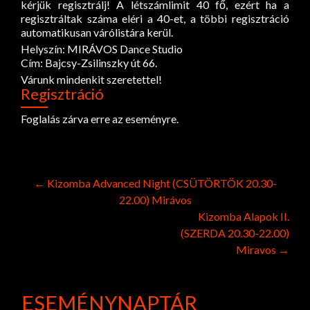
kérjük regisztrálj! A létszámlimit 40 fő, ezért ha a
regisztráltak száma eléri a 40-et, a többi regisztráció
automatikusan várólistára kerül.
Helyszín: MIRÁVOS Dance Studio
Cím: Bajcsy-Zsilinszky út 66.
Várunk mindenkit szeretettel!
Regisztráció
Foglalás zárva erre az eseményre.
Post
←
Kizomba Advanced Night (CSÜTÖRTÖK 20.30-
22.00) Mirávos
navigation
Kizomba Alapok II.
(SZERDA 20.30-22.00)
Miravos
→
ESEMÉNYNAPTÁR