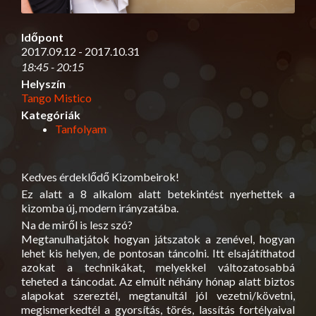
Időpont
2017.09.12 - 2017.10.31
18:45 - 20:15
Helyszín
Tango Mistico
Kategóriák
Tanfolyam
Kedves érdeklődő Kizombeirok!
Ez alatt a 8 alkalom alatt betekintést nyerhettek a
kizomba új, modern irányzatába.
Na de miről is lesz szó?
Megtanulhatjátok hogyan játszatok a zenével, hogyan
lehet kis helyen, de pontosan táncolni. Itt elsajátíthatod
azokat a technikákat, melyekkel változatosabbá
teheted a táncodat. Az elmúlt néhány hónap alatt biztos
alapokat szereztél, megtanultál jól vezetni/követni,
megismerkedtél a gyorsítás, törés, lassítás fortélyaival