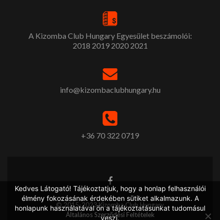
A Kizomba Club Hungary Egyesület beszámolói:
2018
2019
2020
2021
info@kizombaclubhungary.hu
+36 70 322 0719
Kedves Látogató! Tájékoztatjuk, hogy a honlap felhasználói
élmény fokozásának érdekében sütiket alkalmazunk. A
© 2015-2023 Kizomba Club Hungary
honlapunk használatával ön a tájékoztatásunkat tudomásul
Általános Szerződési Feltételek
veszi.