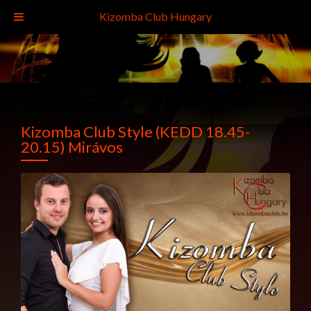
Kizomba Club Hungary
Kizomba Club Style (KEDD 18.45-
20.15) Mirávos