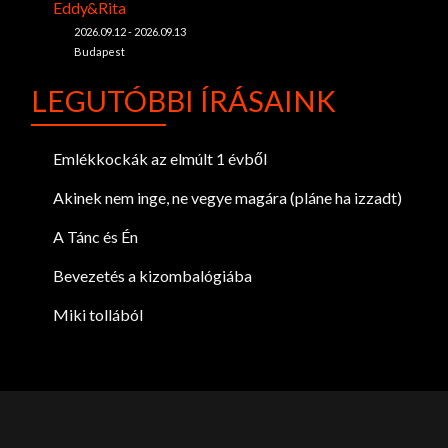
Eddy&Rita
2026.09.12 - 2026.09.13
Budapest
LEGUTÓBBI ÍRÁSAINK
Emlékkockák az elmúlt 1 évből
Akinek nem inge, ne vegye magára (pláne ha izzadt)
A Tánc és Én
Bevezetés a kizombalógiába
Miki tollából