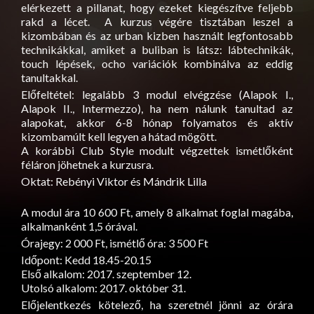
elérkezett a pillanat, hogy ezeket kiegészítve feljebb
rakd a lécet. A kurzus végére tisztában leszel a
kizombában és az urban kizben használt legfontosabb
technikákkal, amiket a buliban is látsz: lábtechnikák,
touch lépések, ocho variációk kombinálva az eddig
tanultakkal.
Előfeltétel: legalább 3 modul elvégzése (Alapok I.,
Alapok II., Intermezzo), ha nem nálunk tanultad az
alapokat, akkor 6-8 hónap folyamatos és aktív
kizombamúlt kell legyen a hátad mögött.
A korábbi Club Style modult végzettek ismétlőként
féláron jöhetnek a kurzusra.
Oktat: Rebényi Viktor és Mándrik Lilla
A modul ára 10 600 Ft, amely 8 alkalmat foglal magába,
alkalmanként 1,5 órával.
Órajegy: 2 000 Ft, ismétlő óra: 3 500 Ft
Időpont: Kedd 18.45-20.15
Első alkalom: 2017. szeptember 12.
Utolsó alkalom: 2017. október 31.
Előjelentkezés kötelező, ha szeretnél jönni az órára