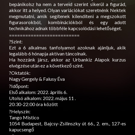
bepánikolsz ha nem a terveid szerint sikerül a figurád,
akkor itt a helyed. Olyan variációkat szeretnénk Nektek
megmutatni, amik segítenek kilendíteni a megszokott
figurasorokból, kombinációkból és egy adott
technikához adnak többféle kapcsolódási lehetőséget.
==========================
?Szint:
Ezt a 6 alkalmas tanfolyamot azoknak ajánljuk, akik
legalább 6 hónapja aktívan táncolnak.
Ha hozzánk jársz, akkor az Urbankiz Alapok kurzus
elvégzése után ez a következő szint.
?Oktatók:
Nagy Gergely & Falusy Éva
?Időpont:
Első alkalom: 2022. április 6.
Utolsó alkalom: 2022. május 11 .
20:30-22:00 óra között
?Helyszín:
Tango Mistico
1054 Budapest, Bajcsy-Zsilinszky út 66., 2. em., 127-es
kapucsengő