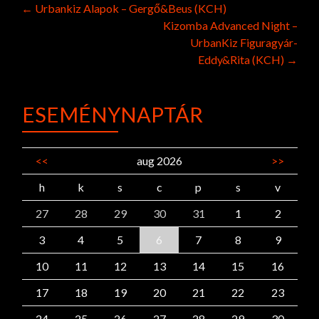
Post
←
Urbankiz Alapok – Gergő&Beus (KCH)
Kizomba Advanced Night –
navigation
UrbanKiz Figuragyár-
Eddy&Rita (KCH)
→
ESEMÉNYNAPTÁR
<<
aug 2026
>>
h
k
s
c
p
s
v
27
28
29
30
31
1
2
3
4
5
6
7
8
9
10
11
12
13
14
15
16
17
18
19
20
21
22
23
24
25
26
27
28
29
30