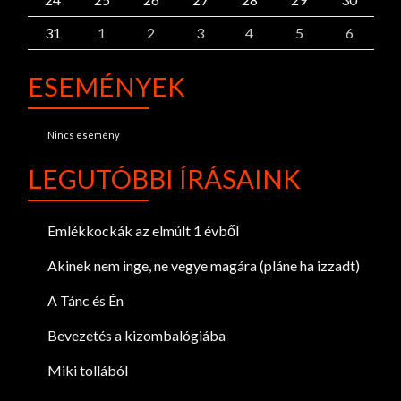
31
1
2
3
4
5
6
ESEMÉNYEK
Nincs esemény
LEGUTÓBBI ÍRÁSAINK
Emlékkockák az elmúlt 1 évből
Akinek nem inge, ne vegye magára (pláne ha izzadt)
A Tánc és Én
Bevezetés a kizombalógiába
Miki tollából