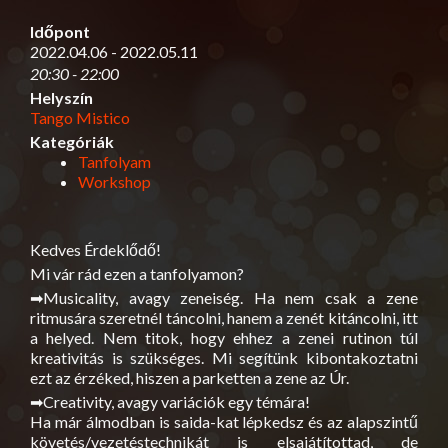
Időpont
2022.04.06 - 2022.05.11
20:30 - 22:00
Helyszín
Tango Mistico
Kategóriák
Tanfolyam
Workshop
Kedves Érdeklődő!
Mi vár rád ezen a tanfolyamon?
➡Musicality, avagy zeneiség. Ha nem csak a zene
ritmusára szeretnél táncolni, hanem a zenét kitáncolni, itt
a helyed. Nem titok, hogy ehhez a zenei rutinon túl
kreativitás is szükséges. Mi segítünk kibontakoztatni
ezt az érzéked, hiszen a parketten a zene az Úr.
➡Creativity, avagy variációk egy témára!
Ha már álmodban is saida-kat lépkedsz és az alapszintű
követés/vezetéstechnikát is elsajátítottad, de