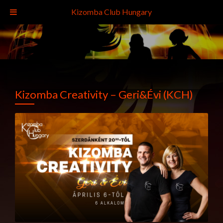
Kizomba Club Hungary
Kizomba Creativity – Geri&Évi (KCH)