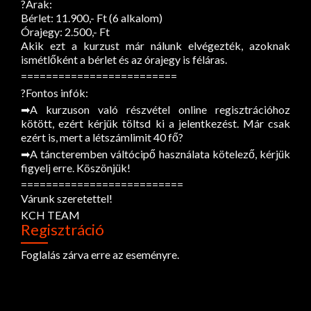
?Árak:
Bérlet: 11.900,- Ft (6 alkalom)
Órajegy: 2.500,- Ft
Akik ezt a kurzust már nálunk elvégezték, azoknak
ismétlőként a bérlet és az órajegy is féláras.
=========================
?Fontos infók:
➡A kurzuson való részvétel online regisztrációhoz
kötött, ezért kérjük töltsd ki a jelentkezést. Már csak
ezért is, mert a létszámlimit 40 fő?
➡A táncteremben váltócipő használata kötelező, kérjük
figyelj erre. Köszönjük!
==========================
Várunk szeretettel!
KCH TEAM
Regisztráció
Foglalás zárva erre az eseményre.