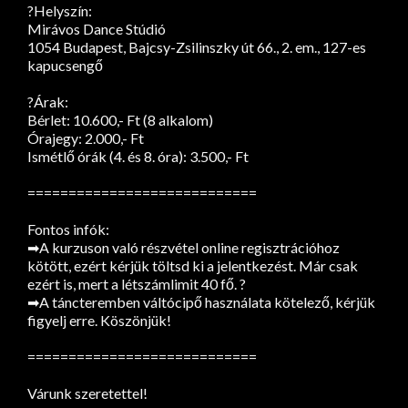
?Helyszín:
Mirávos Dance Stúdió
1054 Budapest, Bajcsy-Zsilinszky út 66., 2. em., 127-es
kapucsengő
?Árak:
Bérlet: 10.600,- Ft (8 alkalom)
Órajegy: 2.000,- Ft
Ismétlő órák (4. és 8. óra): 3.500,- Ft
============================
Fontos infók:
➡A kurzuson való részvétel online regisztrációhoz
kötött, ezért kérjük töltsd ki a jelentkezést. Már csak
ezért is, mert a létszámlimit 40 fő. ?
➡A táncteremben váltócipő használata kötelező, kérjük
figyelj erre. Köszönjük!
============================
Várunk szeretettel!