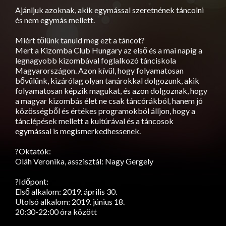
Ajánljuk azoknak, akik egymással szeretnének táncolni
és nem egymás mellett.
Miért tőlünk tanuld meg ezt a táncot?
Mert a Kizomba Club Hungary az első és a mai napig a
legnagyobb kizombával foglalkozó tánciskola
Magyarországon. Azon kívül, hogy folyamatosan
bővülünk, kizárólag olyan tanárokkal dolgozunk, akik
folyamatosan képzik magukat, és azon dolgoznak, hogy
a magyar kizombás élet ne csak táncórákból, hanem jó
közösségből és értékes programokból álljon, hogy a
tánclépések mellett a kultúrával és a táncosok
egymással is megismerkedhessenek.
?Oktatók:
Oláh Veronika, asszisztál: Nagy Gergely
?Időpont:
Első alkalom: 2019. április 30.
Utolsó alkalom: 2019. június 18.
20:30-22:00 óra között