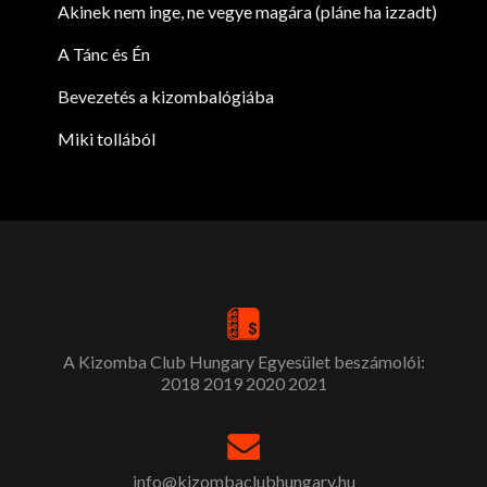
Akinek nem inge, ne vegye magára (pláne ha izzadt)
A Tánc és Én
Bevezetés a kizombalógiába
Miki tollából
A Kizomba Club Hungary Egyesület beszámolói:
2018
2019
2020
2021
info@kizombaclubhungary.hu