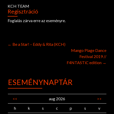
KCH TEAM
Regisztráció
Foglalás zárva erre az eseményre.
Post
←
Be a Star! – Eddy & Rita (KCH)
Mango Plage Dance
navigation
Festival 2019 //
F4NTASTiC edition
→
ESEMÉNYNAPTÁR
<<
aug 2026
>>
h
k
s
c
p
s
v