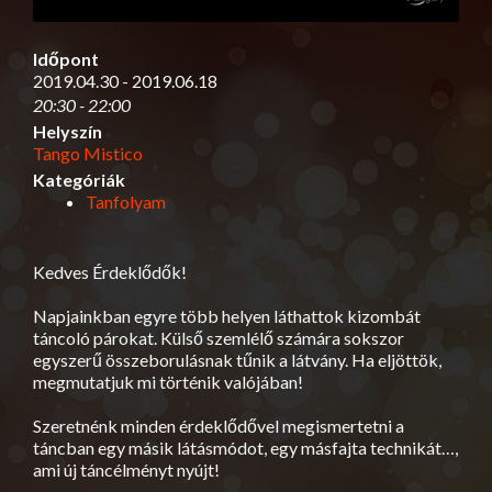
Időpont
2019.04.30 - 2019.06.18
20:30 - 22:00
Helyszín
Tango Mistico
Kategóriák
Tanfolyam
Kedves Érdeklődők!
Napjainkban egyre több helyen láthattok kizombát
táncoló párokat. Külső szemlélő számára sokszor
egyszerű összeborulásnak tűnik a látvány. Ha eljöttök,
megmutatjuk mi történik valójában!
Szeretnénk minden érdeklődővel megismertetni a
táncban egy másik látásmódot, egy másfajta technikát…,
ami új táncélményt nyújt!