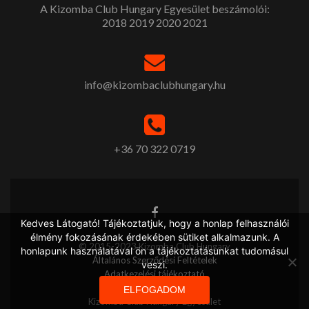
A Kizomba Club Hungary Egyesület beszámolói:
2018
2019
2020
2021
info@kizombaclubhungary.hu
+36 70 322 0719
Kedves Látogató! Tájékoztatjuk, hogy a honlap felhasználói
élmény fokozásának érdekében sütiket alkalmazunk. A
© 2015-2023 Kizomba Club Hungary
honlapunk használatával ön a tájékoztatásunkat tudomásul
Általános Szerződési Feltételek
veszi.
Adatkezelési tájékoztató
ELFOGADOM
Kizomba Club Hungary Egyesület