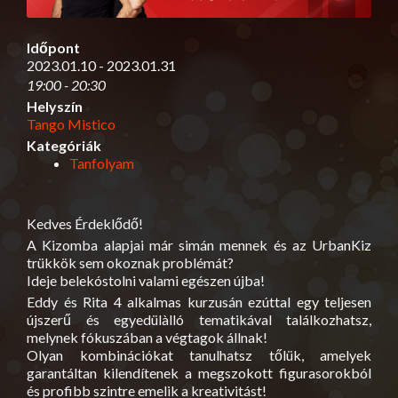
Időpont
2023.01.10 - 2023.01.31
19:00 - 20:30
Helyszín
Tango Mistico
Kategóriák
Tanfolyam
Kedves Érdeklődő!
A Kizomba alapjai már simán mennek és az UrbanKiz
trükkök sem okoznak problémát?
Ideje belekóstolni valami egészen újba!
Eddy és Rita 4 alkalmas kurzusán ezúttal egy teljesen
újszerű és egyedülàlló tematikával találkozhatsz,
melynek fókuszában a végtagok állnak!
Olyan kombinációkat tanulhatsz tőlük, amelyek
garantáltan kilendítenek a megszokott figurasorokból
és profibb szintre emelik a kreativitást!