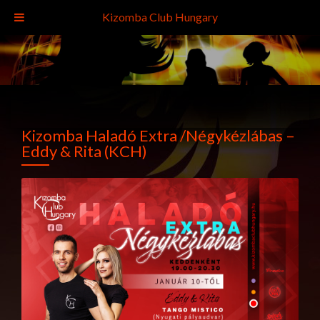
Kizomba Club Hungary
Kizomba Haladó Extra /Négykézlábas –
Eddy & Rita (KCH)