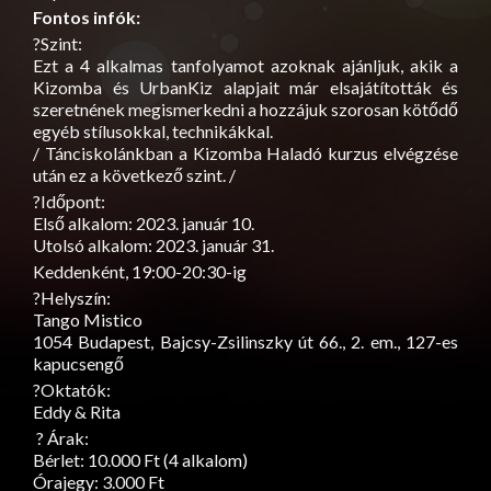
Fontos infók:
?Szint:
Ezt a 4 alkalmas tanfolyamot azoknak ajánljuk, akik a
Kizomba és UrbanKiz alapjait már elsajátították és
szeretnének megismerkedni a hozzájuk szorosan kötődő
egyéb stílusokkal, technikákkal.
/ Tánciskolánkban a Kizomba Haladó kurzus elvégzése
után ez a következő szint. /
?Időpont:
Első alkalom: 2023. január 10.
Utolsó alkalom: 2023. január 31.
Keddenként, 19:00-20:30-ig
?Helyszín:
Tango Mistico
1054 Budapest, Bajcsy-Zsilinszky út 66., 2. em., 127-es
kapucsengő
?Oktatók:
Eddy & Rita
? Árak:
Bérlet: 10.000 Ft (4 alkalom)
Órajegy: 3.000 Ft