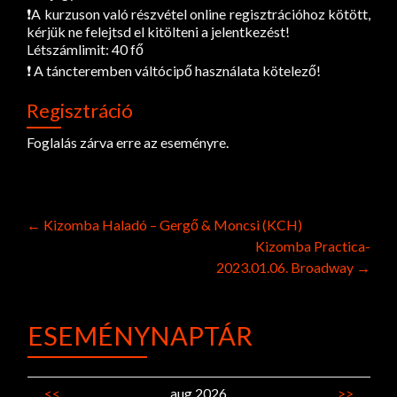
❗️A kurzuson való részvétel online regisztrációhoz kötött,
kérjük ne felejtsd el kitölteni a jelentkezést!
Létszámlimit: 40 fő
❗️ A táncteremben váltócipő használata kötelező!
Regisztráció
Foglalás zárva erre az eseményre.
Post
←
Kizomba Haladó – Gergő & Moncsi (KCH)
Kizomba Practica-
navigation
2023.01.06. Broadway
→
ESEMÉNYNAPTÁR
<<
aug 2026
>>