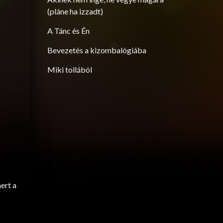
(pláne ha izzadt)
A Tánc és Én
Bevezetés a kizombalógiába
Miki tollából
ert a