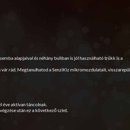
mba alapjaival és néhány buliban is jól használható trükk is a
vár rád. Megtanulhatod a SenziKiz mikromozdulatait, visszarepü
l éve aktívan táncolnak.
végzése után ez a következő szint.