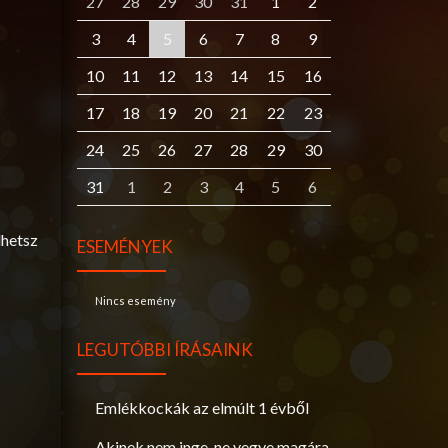
27
28
29
30
31
1
2
3
4
5
6
7
8
9
10
11
12
13
14
15
16
17
18
19
20
21
22
23
24
25
26
27
28
29
30
31
1
2
3
4
5
6
lhetsz
ESEMÉNYEK
Nincs esemény
LEGUTÓBBI ÍRÁSAINK
Emlékkockák az elmúlt 1 évből
Akinek nem inge, ne vegye magára