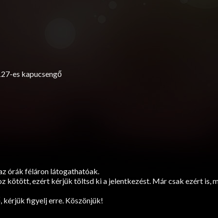
, 127-es kapucsengő
z órák féláron látogathatóak.
 kötött, ezért kérjük töltsd ki a jelentkezést. Már csak ezért is, m
kérjük figyelj erre. Köszönjük!