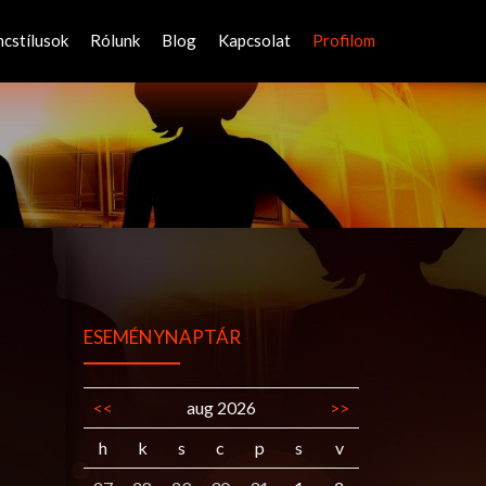
ncstílusok
Rólunk
Blog
Kapcsolat
Profilom
ESEMÉNYNAPTÁR
<<
aug 2026
>>
h
k
s
c
p
s
v