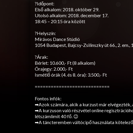
?Időpont:
Első alkalom: 2018. október 29.
Utolsó alkalom: 2018. december 17.
18:45 – 20:15 óra között
?Helyszín:
Mirávos Dance Stúdió
1054 Budapest, Bajcsy-Zsilinszky út 66., 2. em.
?Árak:
Bérlet: 10.600,- Ft (8 alkalom)
Órajegy: 2.000,- Ft
Ismétlő órák (4. és 8. óra): 3.500,- Ft
============================
Fontos infók:
➡Azok számára, akik a kurzust már elvégezték, a
➡A kurzuson való részvétel online regisztrációhoz
létszámlimit 40 fő. 😉
➡A táncteremben váltócipő használata kötelező, 