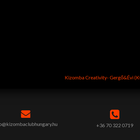
Kizomba Creativity- Gergő&Évi (
fo@kizombaclubhungary.hu
+36 70 322 0719