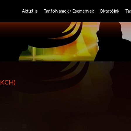
Skip
to
Aktuális
Tanfolyamok / Események
Oktatóink
Tá
content
 (KCH)