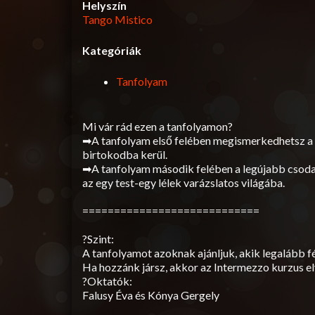
Helyszín
Tango Mistico
Kategóriák
Tanfolyam
Mi vár rád ezen a tanfolyamon?
➡A tanfolyam első felében megismerkedhetsz a se
birtokodba kerül.
➡A tanfolyam második felében a legújabb csoda 
az egy test-egy lélek varázslatos világába.
============================
?Szint:
A tanfolyamot azoknak ajánljuk, akik legalább fé
Ha hozzánk jársz, akkor az Intermezzo kurzus el
?Oktatók:
Falusy Éva és Kónya Gergely