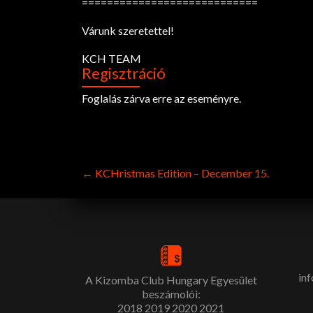
============================
Várunk szeretettel!
KCH TEAM
Regisztráció
Foglalás zárva erre az eseményre.
Post
←
KCHristmas Edition – December 15.
navigation
in
A Kizomba Club Hungary Egyesület
beszámolói:
2018
2019
2020
2021