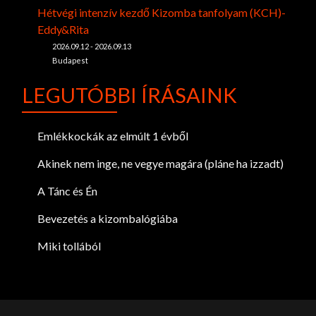
Hétvégi intenzív kezdő Kizomba tanfolyam (KCH)-
Eddy&Rita
2026.09.12 - 2026.09.13
Budapest
LEGUTÓBBI ÍRÁSAINK
Emlékkockák az elmúlt 1 évből
Akinek nem inge, ne vegye magára (pláne ha izzadt)
A Tánc és Én
Bevezetés a kizombalógiába
Miki tollából