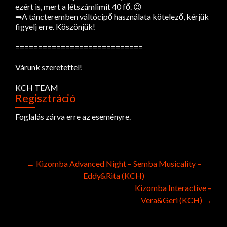
ezért is, mert a létszámlimit 40 fő. 😉
➡A táncteremben váltócipő használata kötelező, kérjük
figyelj erre. Köszönjük!
============================
Várunk szeretettel!
KCH TEAM
Regisztráció
Foglalás zárva erre az eseményre.
Post
←
Kizomba Advanced Night – Semba Musicality –
Eddy&Rita (KCH)
navigation
Kizomba Interactive –
Vera&Geri (KCH)
→