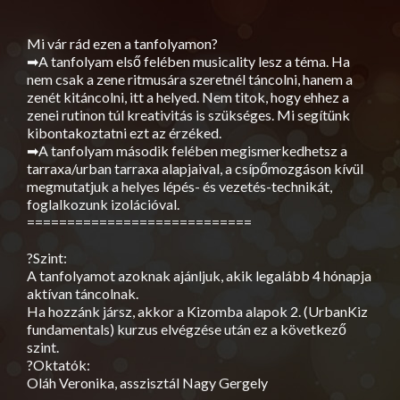
Mi vár rád ezen a tanfolyamon?
➡A tanfolyam első felében
musicality lesz a téma. Ha
nem csak a zene ritmusára szeretnél táncolni, hanem a
zenét kitáncolni, itt a helyed. Nem titok, hogy ehhez a
zenei rutinon túl kreativitás is szükséges. Mi segítünk
kibontakoztatni ezt az érzéked.
➡A tanfolyam második felében megismerkedhetsz a
tarraxa/urban tarraxa alapjaival, a csípőmozgáson kívül
megmutatjuk a helyes lépés- és vezetés-technikát,
foglalkozunk izolációval.
============================
?Szint:
A tanfolyamot azoknak ajánljuk, akik legalább 4 hónapja
aktívan táncolnak.
Ha hozzánk jársz, akkor a Kizomba alapok 2. (UrbanKiz
fundamentals) kurzus elvégzése után ez a következő
szint.
?Oktatók:
Oláh Veronika, asszisztál Nagy Gergely