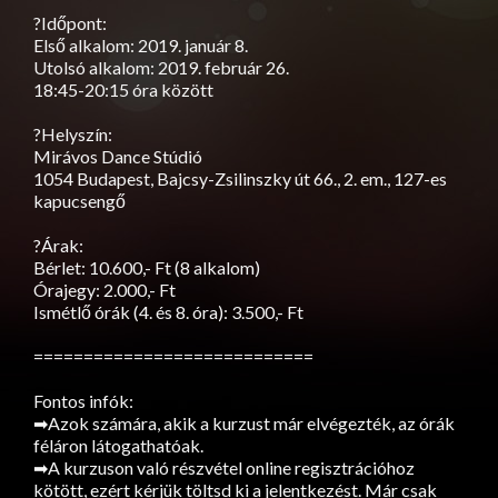
?Időpont:
Első alkalom: 2019. január 8.
Utolsó alkalom: 2019. február 26.
18:45-20:15 óra között
?Helyszín:
Mirávos Dance Stúdió
1054 Budapest, Bajcsy-Zsilinszky út 66., 2. em., 127-es
kapucsengő
?Árak:
Bérlet: 10.600,- Ft (8 alkalom)
Órajegy: 2.000,- Ft
Ismétlő órák (4. és 8. óra): 3.500,- Ft
============================
Fontos infók:
➡Azok számára, akik a kurzust már elvégezték, az órák
féláron látogathatóak.
➡A kurzuson való részvétel online regisztrációhoz
kötött, ezért kérjük töltsd ki a jelentkezést. Már csak