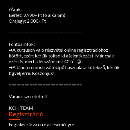
?Árak:
Bérlet: 9.990,- Ft (6 alkalom)
Órajegy: 2.000,- Ft
============================
Fontos infók:
➡A kurzuson való részvétel online regisztrációhoz
kötött, ezért kérjük töltsd ki a jelentkezést. Már csak
ezért is, mert a létszámlimit 40 fő. 😉
➡A táncteremben váltócipő használata kötelező, kérjük
figyelj erre. Köszönjük!
============================
Várunk szeretettel!
KCH TEAM
Regisztráció
Foglalás zárva erre az eseményre.