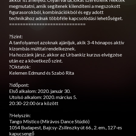
megmutatni, amik segítenek kilendíteni a megszokott
figurasorokból, kombinációkból és egy adott
technikához adnak többféle kapcsolódási lehetőséget.
============================
?Szint:
A tanfolyamot azoknak ajánljuk, akik 3-4 hónapos aktív
kizombás múlttal rendelkeznek.
Ha hozzánk jársz, akkor az Urbankiz kurzus elvégzése
után ez a következő szint.
?Oktatók:
Kelemen Edmund és Szabó Rita
?Időpont:
Első alkalom: 2020. január 30.
Utolsó alkalom: 2020. március 5.
20:30-22:00 óra között
?Helyszín:
Tango Mistico (Mirávos Dance Stúdió)
1054 Budapest, Bajcsy-Zsilinszky út 66., 2. em., 127-es
kapucsengő