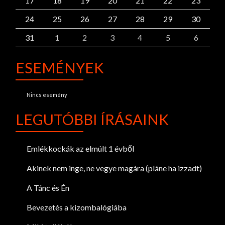
17
18
19
20
21
22
23
24
25
26
27
28
29
30
31
1
2
3
4
5
6
ESEMÉNYEK
Nincs esemény
LEGUTÓBBI ÍRÁSAINK
Emlékkockák az elmúlt 1 évből
Akinek nem inge, ne vegye magára (pláne ha izzadt)
A Tánc és Én
Bevezetés a kizombalógiába