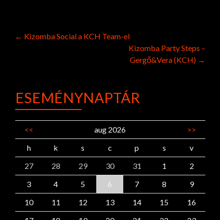
Post
←
Kizomba Social a KCH Team-el
Kizomba Party Steps –
navigation
Gergő&Vera (KCH)
→
ESEMÉNYNAPTÁR
<<
aug 2026
>>
h
k
s
c
p
s
v
27
28
29
30
31
1
2
3
4
5
6
7
8
9
10
11
12
13
14
15
16