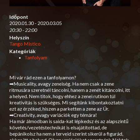
Időpont
2020.01.30 - 2020.03.05
20:30 - 22:00
Helyszín
Tango Mistico
Kategóriák
Tanfolyam
Mi vár rád ezen a tanfolyamon?
➡Musicality, avagy zeneiség. Ha nem csak a zene
ritmusára szeretnél táncolni, hanem a zenét kitáncolni, itt
a helyed. Nem titok, hogy ehhez a zenei rutinon túl
kreativitás is szükséges. Mi segítünk kibontakoztatni
ezt az érzéked, hiszen a parketten a zene az Úr.
➡Creativity, avagy variációk egy témára!
Ha már álmodban is saida-kat lépkedsz és az alapszintű
követés/vezetéstechnikát is elsajátítottad, de
bepánikolsz ha nem a terveid szerint sikerül a figurád,
akkor itt a helyed. Olyan variációkat szeretnénk Nektek