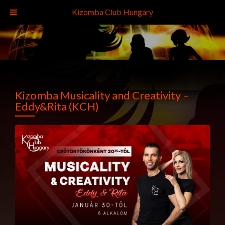
Kizomba Club Hungary
Kizomba Musicality and Creativity –
Eddy&Rita (KCH)