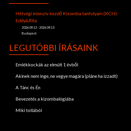
Hétvégi intenzív kezdő Kizomba tanfolyam (KCH)-
Eddy&Rita
2026.09.12 - 2026.09.13
Budapest
LEGUTÓBBI ÍRÁSAINK
Emlékkockák az elmúlt 1 évből
Akinek nem inge, ne vegye magára (pláne ha izzadt)
A Tánc és Én
Bevezetés a kizombalógiába
Miki tollából