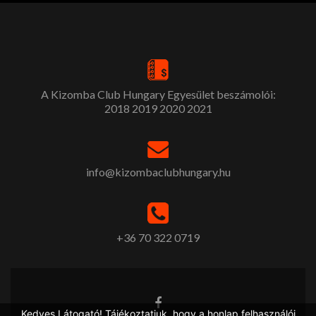
A Kizomba Club Hungary Egyesület beszámolói:
2018
2019
2020
2021
info@kizombaclubhungary.hu
+36 70 322 0719
Kedves Látogató! Tájékoztatjuk, hogy a honlap felhasználói