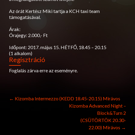
Az órát Kertész Miki tartja a KCH taxi team
támogatásával.
Árak:
Órajegy: 2.000,- Ft
Időpont: 2017. május 15. HÉTFŐ, 18.45 – 20.15
(1 alkalom)
Regisztráció
Foglalás zárva erre az eseményre.
Post
←
Kizomba Intermezzo (KEDD 18.45-20.15) Mirávos
Kizomba Advanced Night –
navigation
Block&Turn 2
(CSÜTÖRTÖK 20.30-
22.00) Mirávos
→