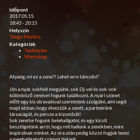
Időpont
2017.05.15
18:45 - 20:15
Helyszín
Tango Mistico
Kategóriák
Tanfolyam
Workshop
Atyaég, mi ez a zene?! Lehet erre táncolni?
Jön a nyár, sokfelé megyünk, sok Dj-vel és sok-sok
különböző zenével fogunk találkozni. A nyári szünet
előtt egy kis útravalóval szeretnénk szolgálni, ami segít
majd abban, hogy élvezzük a zenét, a partnerünk
társaságát, és persze a kizombát!
Sok zenébe fogunk belehallgatni, és egy kicsit
beszélgetünk arról, hogy mit hallunk a zenékben, mire
inspirálnak minket. Az óra után pedig közzé fogjuk tenni
a meghallgatott számot linkjeit.