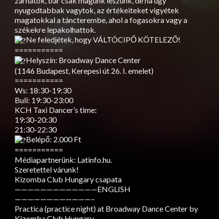
zárhatók, bár csak magunk leszünk, de ha úgy
nyugodtabbak vagytok, az értékeiteket vigyétek
magatokkal a táncterembe, ahol a fogasokra vagy a
székekre lepakolhattok.
Ne feledjétek, hogy VÁLTÓCIPŐ KÖTELEZŐ!
===========
Helyszín: Broadway Dance Center
(1146 Budapest, Kerepesi út 26. I. emelet)
===========
Ws: 18:30-19:30
Buli: 19:30-23:00
KCH Taxi Dancer’s time:
19:30-20:30
21:30-22:30
Belépő: 2.000 Ft
===========
Médiapartnerünk: Latinfo.hu.
Szeretettel várunk!
Kizomba Club Hungary csapata
—————————————ENGLISH
————————————–
Practica (practice night) at Broadway Dance Center by
Kizomba Club Hungary