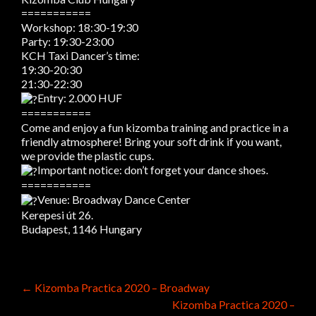
===========
Workshop: 18:30-19:30
Party: 19:30-23:00
KCH Taxi Dancer’s time:
19:30-20:30
21:30-22:30
Entry: 2.000 HUF
===========
Come and enjoy a fun kizomba training and practice in a
friendly atmosphere! Bring your soft drink if you want,
we provide the plastic cups.
Important notice: don’t forget your dance shoes.
===========
Venue: Broadway Dance Center
Kerepesi út 26.
Budapest, 1146 Hungary
Post
←
Kizomba Practica 2020 – Broadway
Kizomba Practica 2020 –
navigation