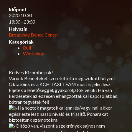
Időpont
2020.10.30
18:30 - 23:00
Helyszín
Broadway Dance Center
Kategóriák
Buli
Workshop
Kedves Kizombeirok!
Várunk Benneteket szeretettel a megszokott helyen!
Oktatóink és a KCH TAXI TEAM most is jelen lesz.
Éljetek a lehetőséggel, gyakoroljatok velük! Ha van
kérdésetek az edzésen elhangzottakkal kapcsolatban,
bátran tegyétek fel!
Ha hoztok magatokkal enni és/vagy inni, akkor
egész este lesz nassolnivaló és frissítő. Poharakat
biztosítunk számotokra.
Öltöző van, viszont a szekrények sajnos nem