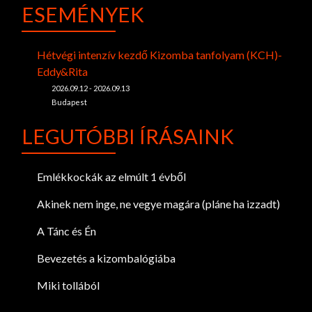
ESEMÉNYEK
Hétvégi intenzív kezdő Kizomba tanfolyam (KCH)-
Eddy&Rita
2026.09.12 - 2026.09.13
Budapest
LEGUTÓBBI ÍRÁSAINK
Emlékkockák az elmúlt 1 évből
Akinek nem inge, ne vegye magára (pláne ha izzadt)
A Tánc és Én
Bevezetés a kizombalógiába
Miki tollából