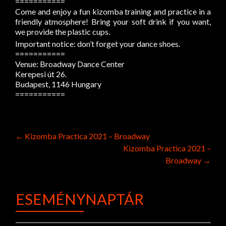
===========
Come and enjoy a fun kizomba training and practice in a
friendly atmosphere! Bring your soft drink if you want,
we provide the plastic cups.
Important notice: don’t forget your dance shoes.
===========
Venue: Broadway Dance Center
Kerepesi út 26.
Budapest, 1146 Hungary
===========
Post
←
Kizomba Practica 2021 – Broadway
Kizomba Practica 2021 –
navigation
Broadway
→
ESEMÉNYNAPTÁR