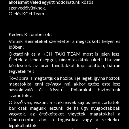
ahol ismét Veled együtt hódolhatunk közös
szenvedélyünknek.
Ölelés KCH Team
Kedves Kizombeirok!
Várunk Benneteket szeretettel a megszokott helyen és
időben!
Oktatóink és a KCH TAXI TEAM most is jelen lesz.
Éljetek a lehetőséggel, táncoltassátok őket! Ha van
kérdésetek az órán tanultakkal kapcsolatban, bátran
tegyétek fel!
Továbbra is megtartjuk a házibuli jelleget, így ha hoztok
magatokkal enni és/vagy inni, akkor egész este lesz
nassolnivaló és frissítő. Poharakat biztosítunk
számotokra.
Öltöző van, viszont a szekrények sajnos nem zárhatók,
bár csak magunk leszünk, de ha úgy nyugodtabbak
vagytok, az értékeiteket vigyétek magatokkal a
táncterembe, ahol a fogasokra vagy a székekre
lepakolhattok.