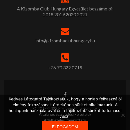
A Kizomba Club Hungary Egyesület beszámolói:
2018
2019
2020
2021
info@kizombaclubhungary.hu
+36 70 322 0719
Kedves Látogató! Tájékoztatjuk, hogy a honlap felhasználói
élmény fokozásának érdekében sütiket alkalmazunk. A
© 2015-2023 Kizomba Club Hungary
honlapunk használatával ön a tájékoztatásunkat tudomásul
Általános Szerződési Feltételek
veszi.
Adatkezelési tájékoztató
ELFOGADOM