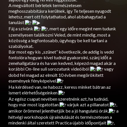
A megváltott bérletek természetesen
meghosszabbításra kerülnek, így Te teljesen nyugodt
lehetsz, mert ott folytathatod, ahol abbahagytad a
tanulást
Fáj a szívünk
, mert egy időre megint nem tudunk
személyesen találkozni Veled, de mint mindig, most a
közösség a legfontosabb, úgyhogy be kell tartani a
szabályokat.
Bár most egy kis „szünet” következik, de addig is vedd
fontolóra hogyan-kivel tudnál gyakorolni, szánj időt a
zenehallgatásra és ha van kedved, képezd magad akár a
korábbi On-line suli sorozatunk videóiból
vagy
dobd fel magad az elmúlt 10 évben megörökített
események fényképeivel.
Ha kérdésed van, ne habozz, keress minket bátran az
ismert elérhetőségeinken
Az egész csapat nevében szeretnénk azt, ha tudnád,
hogy már most izgatottan
várjuk azt a pillanatot
,
amikor örömmel jelenthetjük be a jó hangulatú órák,
a
hétvégi workshopok újraindulását és természetesen a
mindenki által szeretett Practica újabb időpontjait
,