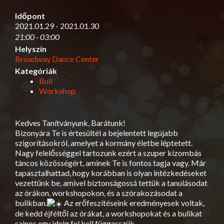
Időpont
2021.01.29 - 2021.01.30
21:00 - 03:00
Helyszín
Broadway Dance Center
Kategóriák
Buli
Workshop
Kedves Tanítványunk, Barátunk!
Bizonyára Te is értesültél a bejelentett legújabb
szigorításokról, amelyet a kormány életbe léptetett.
Nagy felelősséggel tartozunk ezért a szuper kizombás
táncos közösségért, aminek Te is fontos tagja vagy. Már
tapasztalhattad, hogy korábban is olyan intézkedéseket
vezettünk be, amivel biztonságossá tettük a tanulásodat
az órákon, workshopokon, és a szórakozásodat a
bulikban.
Az erőfeszítéseink eredményesek voltak,
de kedd éjféltől az órákat, a workshopokat és a bulikat
sajnos egy ideig fel kell függesszük.