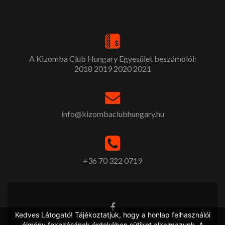
A Kizomba Club Hungary Egyesület beszámolói:
2018
2019
2020
2021
info@kizombaclubhungary.hu
+36 70 322 0719
Kedves Látogató! Tájékoztatjuk, hogy a honlap felhasználói
élmény fokozásának érdekében sütiket alkalmazunk. A