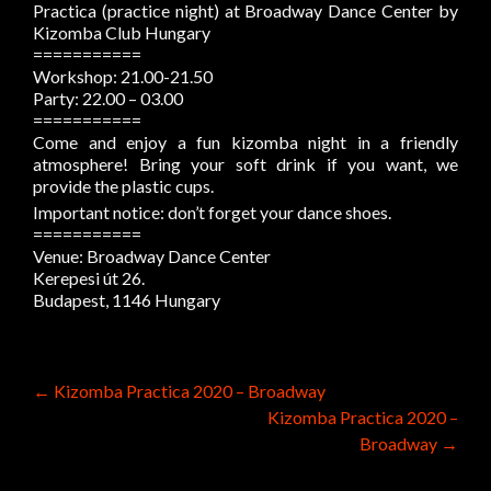
Practica (practice night) at Broadway Dance Center by
Kizomba Club Hungary
===========
Workshop: 21.00-21.50
Party: 22.00 – 03.00
===========
Come and enjoy a fun kizomba night in a friendly
atmosphere! Bring your soft drink if you want, we
provide the plastic cups.
Important notice: don’t forget your dance shoes.
===========
Venue: Broadway Dance Center
Kerepesi út 26.
Budapest, 1146 Hungary
Post
←
Kizomba Practica 2020 – Broadway
Kizomba Practica 2020 –
navigation
Broadway
→