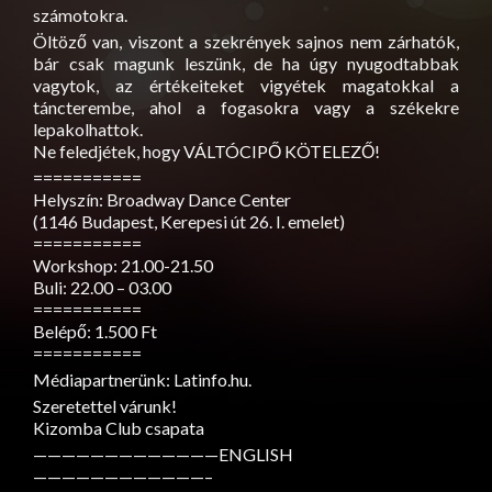
számotokra.
Öltöző van, viszont a szekrények sajnos nem zárhatók,
bár csak magunk leszünk, de ha úgy nyugodtabbak
vagytok, az értékeiteket vigyétek magatokkal a
táncterembe, ahol a fogasokra vagy a székekre
lepakolhattok.
Ne feledjétek, hogy VÁLTÓCIPŐ KÖTELEZŐ!
===========
Helyszín: Broadway Dance Center
(1146 Budapest, Kerepesi út 26. I. emelet)
===========
Workshop: 21.00-21.50
Buli: 22.00 – 03.00
===========
Belépő: 1.500 Ft
===========
Médiapartnerünk: Latinfo.hu.
Szeretettel várunk!
Kizomba Club csapata
—————————————ENGLISH
————————————–