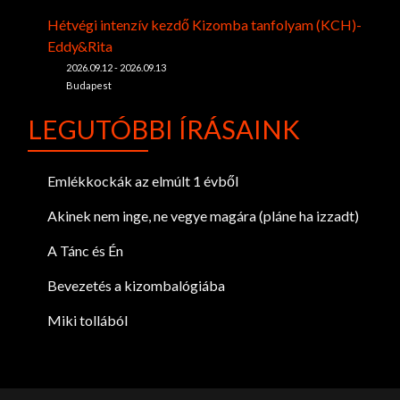
Hétvégi intenzív kezdő Kizomba tanfolyam (KCH)-
Eddy&Rita
2026.09.12 - 2026.09.13
Budapest
LEGUTÓBBI ÍRÁSAINK
Emlékkockák az elmúlt 1 évből
Akinek nem inge, ne vegye magára (pláne ha izzadt)
A Tánc és Én
Bevezetés a kizombalógiába
Miki tollából