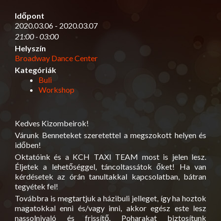
Időpont
2020.03.06 - 2020.03.07
21:00 - 03:00
Helyszín
Broadway Dance Center
Kategóriák
Buli
Workshop
Kedves Kizombeirok!
Várunk Benneteket szeretettel a megszokott helyen és
időben!
Oktatóink és a KCH TAXI TEAM most is jelen lesz.
Éljetek a lehetőséggel, táncoltassátok őket! Ha van
kérdésetek az órán tanultakkal kapcsolatban, bátran
tegyétek fel!
Továbbra is megtartjuk a házibuli jelleget, így ha hoztok
magatokkal enni és/vagy inni, akkor egész este lesz
nassolnivaló és frissítő. Poharakat biztosítunk