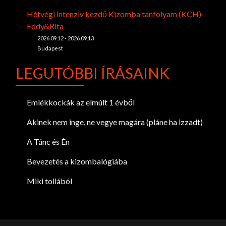
Hétvégi intenzív kezdő Kizomba tanfolyam (KCH)-
Eddy&Rita
2026.09.12 - 2026.09.13
Budapest
LEGUTÓBBI ÍRÁSAINK
Emlékkockák az elmúlt 1 évből
Akinek nem inge, ne vegye magára (pláne ha izzadt)
A Tánc és Én
Bevezetés a kizombalógiába
Miki tollából