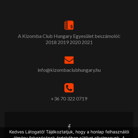
A Kizomba Club Hungary Egyesület beszámolói:
2018
2019
2020
2021
info@kizombaclubhungary.hu
+36 70 322 0719
Kedves Látogató! Tájékoztatjuk, hogy a honlap felhasználói
élmény fokozásának érdekében sütiket alkalmazunk. A