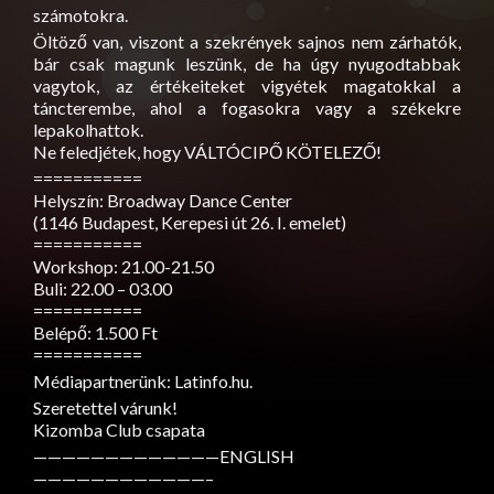
számotokra.
Öltöző van, viszont a szekrények sajnos nem zárhatók,
bár csak magunk leszünk, de ha úgy nyugodtabbak
vagytok, az értékeiteket vigyétek magatokkal a
táncterembe, ahol a fogasokra vagy a székekre
lepakolhattok.
Ne feledjétek, hogy VÁLTÓCIPŐ KÖTELEZŐ!
===========
Helyszín: Broadway Dance Center
(1146 Budapest, Kerepesi út 26. I. emelet)
===========
Workshop: 21.00-21.50
Buli: 22.00 – 03.00
===========
Belépő: 1.500 Ft
===========
Médiapartnerünk: Latinfo.hu.
Szeretettel várunk!
Kizomba Club csapata
—————————————ENGLISH
————————————–