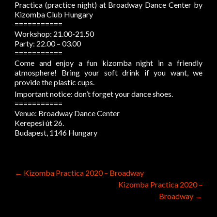
Practica (practice night) at Broadway Dance Center by
Kizomba Club Hungary
===========
Workshop: 21.00-21.50
Party: 22.00 – 03.00
===========
Come and enjoy a fun kizomba night in a friendly
atmosphere! Bring your soft drink if you want, we
provide the plastic cups.
Important notice: don’t forget your dance shoes.
===========
Venue: Broadway Dance Center
Kerepesi út 26.
Budapest, 1146 Hungary
Post
←
Kizomba Practica 2020 – Broadway
Kizomba Practica 2020 –
navigation
Broadway
→