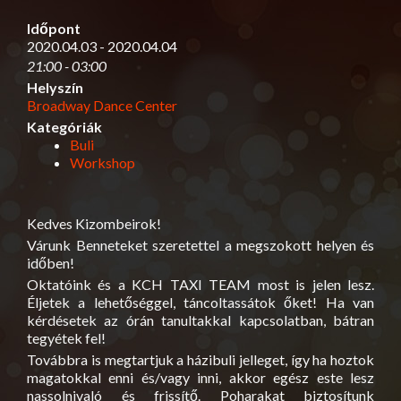
Időpont
2020.04.03 - 2020.04.04
21:00 - 03:00
Helyszín
Broadway Dance Center
Kategóriák
Buli
Workshop
Kedves Kizombeirok!
Várunk Benneteket szeretettel a megszokott helyen és
időben!
Oktatóink és a KCH TAXI TEAM most is jelen lesz.
Éljetek a lehetőséggel, táncoltassátok őket! Ha van
kérdésetek az órán tanultakkal kapcsolatban, bátran
tegyétek fel!
Továbbra is megtartjuk a házibuli jelleget, így ha hoztok
magatokkal enni és/vagy inni, akkor egész este lesz
nassolnivaló és frissítő. Poharakat biztosítunk