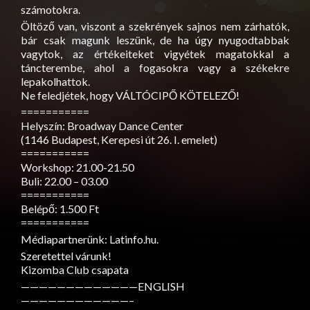
számotokra.
Öltöző van, viszont a szekrények sajnos nem zárhatók,
bár csak magunk leszünk, de ha úgy nyugodtabbak
vagytok, az értékeiteket vigyétek magatokkal a
táncterembe, ahol a fogasokra vagy a székekre
lepakolhattok.
Ne feledjétek, hogy VÁLTÓCIPŐ KÖTELEZŐ!
===========
Helyszín: Broadway Dance Center
(1146 Budapest, Kerepesi út 26. I. emelet)
===========
Workshop: 21.00-21.50
Buli: 22.00 – 03.00
===========
Belépő: 1.500 Ft
===========
Médiapartnerünk: Latinfo.hu.
Szeretettel várunk!
Kizomba Club csapata
—————————————ENGLISH
————————————–