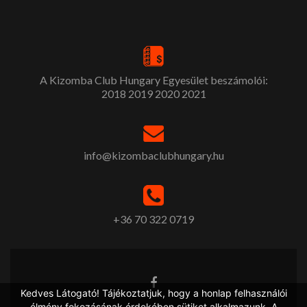
A Kizomba Club Hungary Egyesület beszámolói:
2018
2019
2020
2021
info@kizombaclubhungary.hu
+36 70 322 0719
Kedves Látogató! Tájékoztatjuk, hogy a honlap felhasználói
élmény fokozásának érdekében sütiket alkalmazunk. A