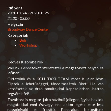
Időpont
2020.01.24 - 2020.01.25
21:00 - 03:00
Helyszín
Broadway Dance Center
Kategóriák
Buli
Workshop
Kedves Kizombeirok!
Várunk Benneteket szeretettel a megszokott helyen és
időben!
Oktatóink és a KCH TAXI TEAM most is jelen lesz.
Éljetek a lehetőséggel, táncoltassátok őket! Ha van
kérdésetek az órán tanultakkal kapcsolatban, bátran
tegyétek fel!
Továbbra is megtartjuk a házibuli jelleget, így ha hoztok
magatokkal enni és/vagy inni, akkor egész este lesz
nassolnivaló és frissítő. Poharakat biztosítunk