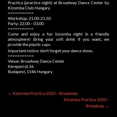
Practica (practice night) at Broadway Dance Center by
Kizomba Club Hungary
===========
Workshop: 21.00-21.50
Party: 22.00 – 03.00
===========
Come and enjoy a fun kizomba night in a friendly
atmosphere! Bring your soft drink if you want, we
provide the plastic cups.
Important notice: don’t forget your dance shoes.
===========
Venue: Broadway Dance Center
Kerepesi út 26.
Budapest, 1146 Hungary
Post
←
Kizomba Practica 2020 – Broadway
Kizomba Practica 2020 –
navigation
Broadway
→