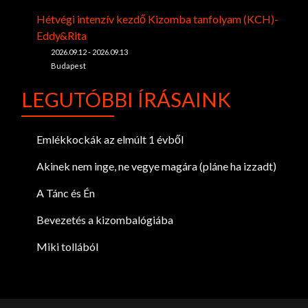
Hétvégi intenzív kezdő Kizomba tanfolyam (KCH)-
Eddy&Rita
2026.09.12 - 2026.09.13
Budapest
LEGUTÓBBI ÍRÁSAINK
Emlékkockák az elmúlt 1 évből
Akinek nem inge, ne vegye magára (pláne ha izzadt)
A Tánc és Én
Bevezetés a kizombalógiába
Miki tollából