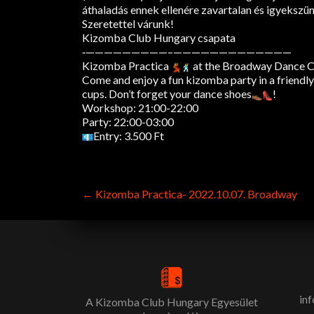
áthaladás ennek ellenére zavartalan és igyeksz
Szeretettel várunk!
Kizomba Club Hungary csapata
‐—————————–
——————————
———
Kizomba Practica
at the Broadway Dance Cen
Come and enjoy a fun kizomba party in a friendly
cups. Don’t forget your dance shoes
!
Workshop: 21:00-22:00
Party: 22:00-03:00
Entry: 3.500 Ft
Post
←
Kizomba Practica- 2022.10.07. Broadway
navigation
in
A Kizomba Club Hungary Egyesület