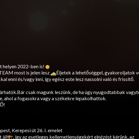
t helyen 2022-ben is!
TEAM most is jelen lesz
Éljetek a lehetőséggel, gyakoroljatok v
l enni és/vagy inni, így egész este lesz nassolni való és frissítő.
zárhatók.Bár csak magunk leszünk, de ha úgy nyugodtabbak vagyt
, ahol a fogasokra vagy a székekre lepakolhattok.
Ő!
st, Kerepesi út 26. I. emelet
 áll
, így az esetleges kellemetlenségekért elnézést kérünk, az