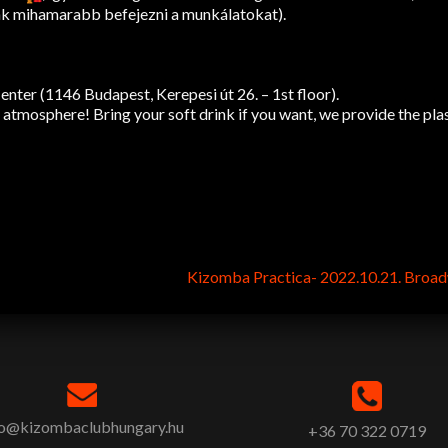
ünk mihamarabb befejezni a munkálatokat).
ter (1146 Budapest, Kerepesi út 26. – 1st floor).
 atmosphere! Bring your soft drink if you want, we provide the pla
Kizomba Practica- 2022.10.21. Broa
fo@kizombaclubhungary.hu
+36 70 322 0719