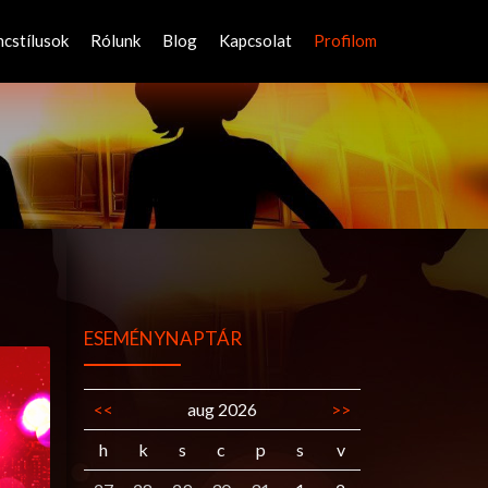
ncstílusok
Rólunk
Blog
Kapcsolat
Profilom
ESEMÉNYNAPTÁR
<<
aug 2026
>>
h
k
s
c
p
s
v