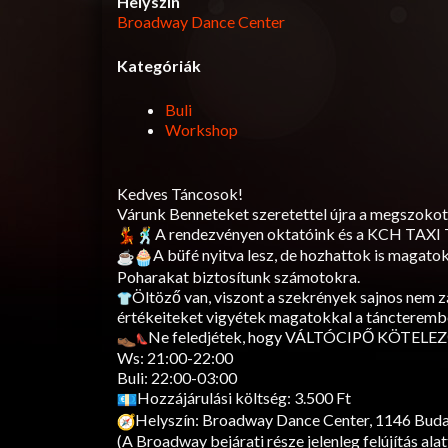
Helyszín
Broadway Dance Center
Kategóriák
Buli
Workshop
Kedves Táncosok!
Várunk Benneteket szeretettel újra a megszokot
A rendezvényen oktatóink és a KCH TAXI 
A büfé nyitva lesz, de hozhattok is magatokka
Poharakat biztosítunk számotokra.
Öltöző van, viszont a szekrények sajnos nem 
értékeiteket vigyétek magatokkal a táncterembe
Ne feledjétek, hogy VÁLTÓCIPŐ KÖTELEZ
Ws: 21:00-22:00
Buli: 22:00-03:00
Hozzájárulási költség: 3.500 Ft
Helyszín: Broadway Dance Center, 1146 Budape
(A Broadway bejárati része jelenleg felújítás alatt