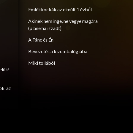
Emlékkockák az elmúlt 1 évből
Akinek nem inge, ne vegye magára
(pláne ha izzadt)
A Tánc és Én
Bevezetés a kizombalógiába
Miki tollából
elük!
ok, az