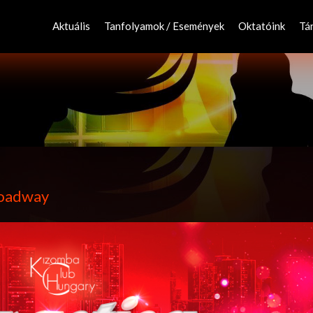
Skip
to
Aktuális
Tanfolyamok / Események
Oktatóink
Tá
content
roadway