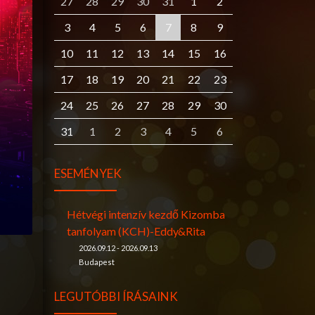
27
28
29
30
31
1
2
3
4
5
6
7
8
9
10
11
12
13
14
15
16
17
18
19
20
21
22
23
24
25
26
27
28
29
30
31
1
2
3
4
5
6
ESEMÉNYEK
Hétvégi intenzív kezdő Kizomba
tanfolyam (KCH)-Eddy&Rita
2026.09.12 - 2026.09.13
Budapest
LEGUTÓBBI ÍRÁSAINK