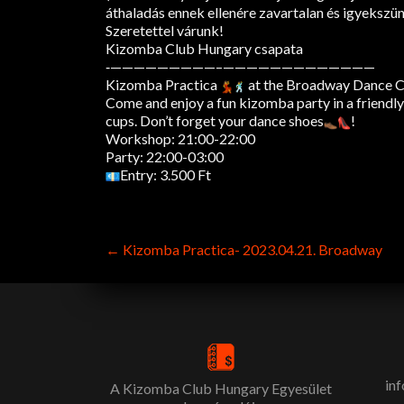
áthaladás ennek ellenére zavartalan és igyeksz
Szeretettel várunk!
Kizomba Club Hungary csapata
‐—————————–
——————————
———
Kizomba Practica
at the Broadway Dance Cen
Come and enjoy a fun kizomba party in a friendly
cups. Don’t forget your dance shoes
!
Workshop: 21:00-22:00
Party: 22:00-03:00
Entry: 3.500 Ft
Post
←
Kizomba Practica- 2023.04.21. Broadway
navigation
in
A Kizomba Club Hungary Egyesület