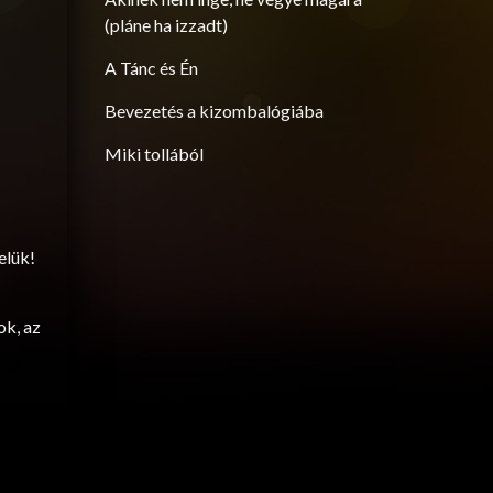
(pláne ha izzadt)
A Tánc és Én
Bevezetés a kizombalógiába
Miki tollából
elük!
ok, az