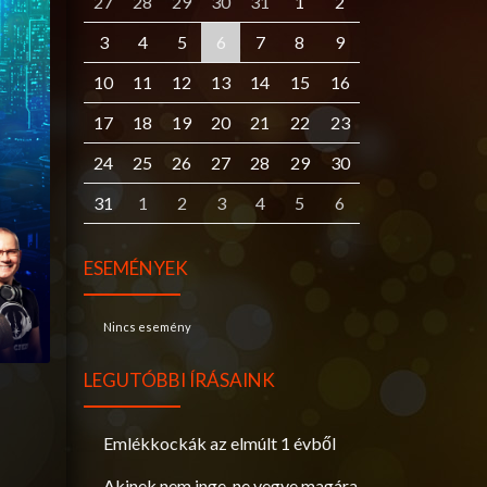
27
28
29
30
31
1
2
3
4
5
6
7
8
9
10
11
12
13
14
15
16
17
18
19
20
21
22
23
24
25
26
27
28
29
30
31
1
2
3
4
5
6
ESEMÉNYEK
Nincs esemény
LEGUTÓBBI ÍRÁSAINK
Emlékkockák az elmúlt 1 évből
Akinek nem inge, ne vegye magára