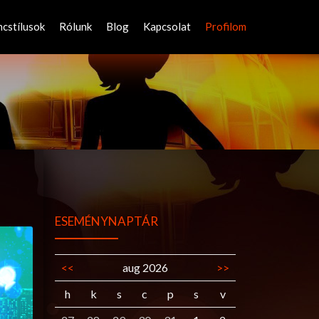
ncstílusok
Rólunk
Blog
Kapcsolat
Profilom
ESEMÉNYNAPTÁR
<<
aug 2026
>>
h
k
s
c
p
s
v