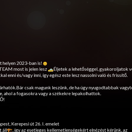
t helyen 2023-ban is!
TEAM most is jelen lesz
Éljetek a lehetőséggel, gyakoroljatok v
l enni és/vagy inni, így egész este lesz nassolni való és frissítő.
zárhatók.Bár csak magunk leszünk, de ha úgy nyugodtabbak vagyt
, ahol a fogasokra vagy a székekre lepakolhattok.
Ő!
st, Kerepesi út 26. I. emelet
 áll
, így az esetleges kellemetlenségekért elnézést kérünk, az