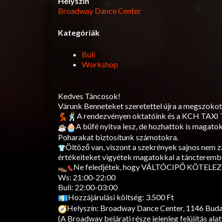
Helyszín
Broadway Dance Center
Kategóriák
Buli
Workshop
Kedves Táncosok!
Várunk Benneteket szeretettel újra a megszokot
A rendezvényen oktatóink és a KCH TAXI 
A büfé nyitva lesz, de hozhattok is magatokka
Poharakat biztosítunk számotokra.
Öltöző van, viszont a szekrények sajnos nem 
értékeiteket vigyétek magatokkal a táncterembe
Ne feledjétek, hogy VÁLTÓCIPŐ KÖTELEZ
Ws: 21:00-22:00
Buli: 22:00-03:00
Hozzájárulási költség: 3.500 Ft
Helyszín: Broadway Dance Center, 1146 Budape
(A Broadway bejárati része jelenleg felújítás alatt