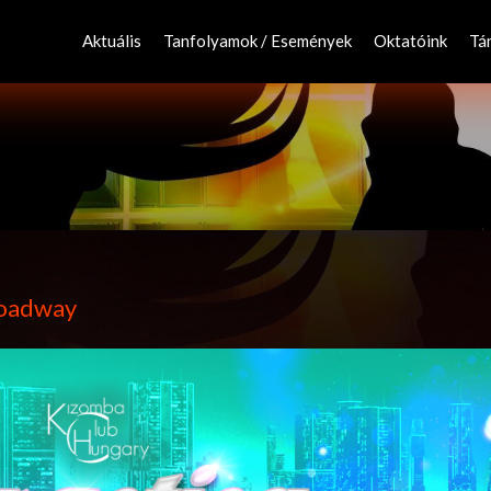
Skip
to
Aktuális
Tanfolyamok / Események
Oktatóink
Tá
content
roadway