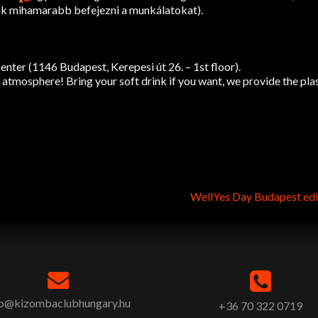
ünk mihamarabb befejezni a munkálatokat).
ter (1146 Budapest, Kerepesi út 26. – 1st floor).
 atmosphere! Bring your soft drink if you want, we provide the pla
WellYes Day Budapest edi
fo@kizombaclubhungary.hu
+36 70 322 0719