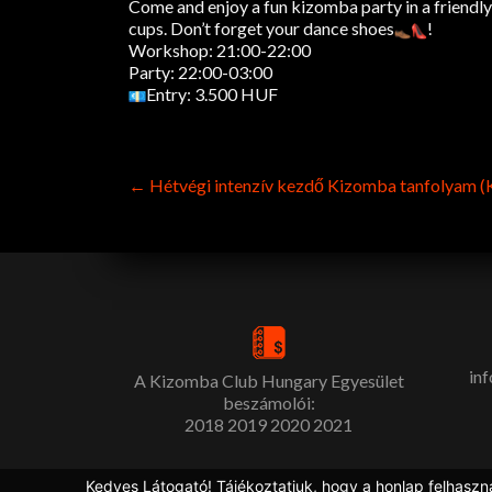
Come and enjoy a fun kizomba party in a friendly
cups. Don’t forget your dance shoes
!
Workshop: 21:00-22:00
Party: 22:00-03:00
Entry: 3.500 HUF
Post
←
Hétvégi intenzív kezdő Kizomba tanfolyam 
navigation
in
A Kizomba Club Hungary Egyesület
beszámolói:
2018
2019
2020
2021
Kedves Látogató! Tájékoztatjuk, hogy a honlap felhaszn