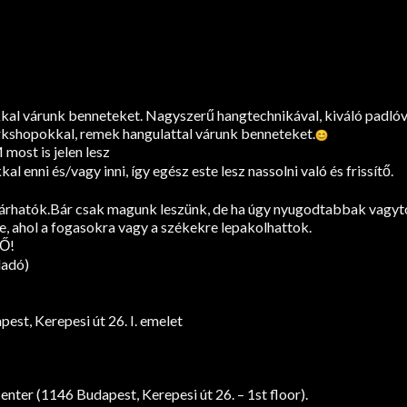
kal várunk benneteket. Nagyszerű hangtechnikával, kiváló padlóv
orkshopokkal, remek hangulattal várunk benneteket.
ost is jelen lesz
l enni és/vagy inni, így egész este lesz nassolni való és frissítő.
zárhatók.Bár csak magunk leszünk, de ha úgy nyugodtabbak vagyt
, ahol a fogasokra vagy a székekre lepakolhattok.
Ő!
ladó)
st, Kerepesi út 26. I. emelet
ter (1146 Budapest, Kerepesi út 26. – 1st floor).