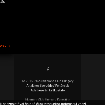
stic
dway
→
© 2015-2023 Kizomba Club Hungary
Általános Szerződési Feltételek
Adatkezelési tájékoztató
Kizomba Club Hungary Egyesület
k használatával ön a tájékoztatásunkat tudomásul veszi.
10918001-00000102-31440001