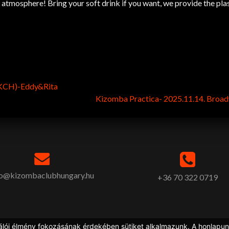
 atmosphere! Bring your soft drink if you want, we provide the pla
(KCH)-Eddy&Rita
Kizomba Practica- 2025.11.14. Broa
fo@kizombaclubhungary.hu
+36 70 322 0719
álói élmény fokozásának érdekében sütiket alkalmazunk. A honlapun