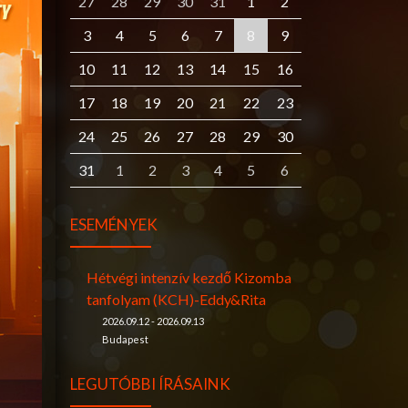
27
28
29
30
31
1
2
3
4
5
6
7
8
9
10
11
12
13
14
15
16
17
18
19
20
21
22
23
24
25
26
27
28
29
30
31
1
2
3
4
5
6
ESEMÉNYEK
Hétvégi intenzív kezdő Kizomba
tanfolyam (KCH)-Eddy&Rita
2026.09.12 - 2026.09.13
Budapest
LEGUTÓBBI ÍRÁSAINK