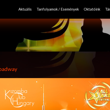
Skip
to
Aktuális
Tanfolyamok / Események
Oktatóink
Tá
content
roadway