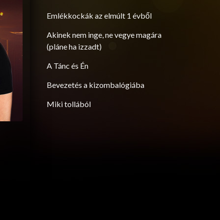
Emlékkockák az elmúlt 1 évből
Akinek nem inge, ne vegye magára
(pláne ha izzadt)
A Tánc és Én
Bevezetés a kizombalógiába
Miki tollából