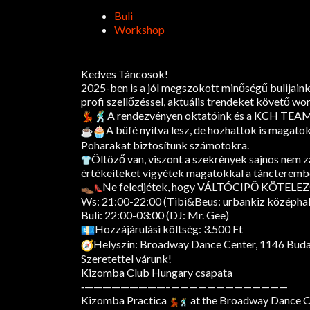
Buli
Workshop
Kedves Táncosok!
2025-ben is a jól megszokott minőségű bulijaink
profi szellőzéssel, aktuális trendeket követő w
A rendezvényen oktatóink és a KCH TEAM m
A büfé nyitva lesz, de hozhattok is magatokka
Poharakat biztosítunk számotokra.
Öltöző van, viszont a szekrények sajnos nem 
értékeiteket vigyétek magatokkal a táncterembe
Ne feledjétek, hogy VÁLTÓCIPŐ KÖTELEZ
Ws: 21:00-22:00 (Tibi&Beus: urbankiz középha
Buli: 22:00-03:00 (DJ: Mr. Gee)
Hozzájárulási költség: 3.500 Ft
Helyszín: Broadway Dance Center, 1146 Budape
Szeretettel várunk!
Kizomba Club Hungary csapata
‐—————————–
——————————
———
Kizomba Practica
at the Broadway Dance Cen