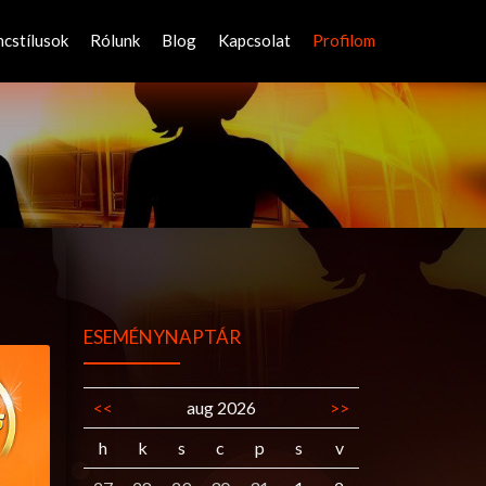
ncstílusok
Rólunk
Blog
Kapcsolat
Profilom
ESEMÉNYNAPTÁR
<<
aug 2026
>>
h
k
s
c
p
s
v