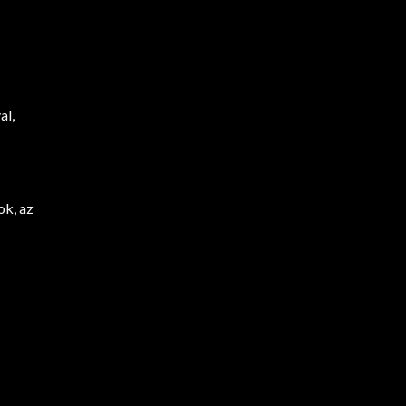
al,
ok, az