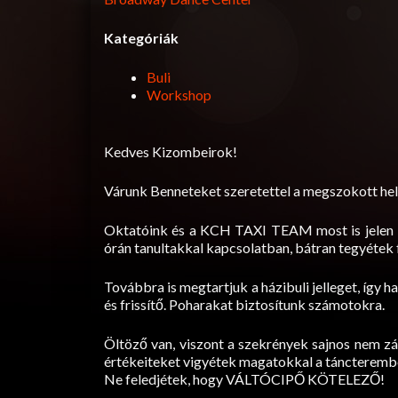
Kategóriák
Buli
Workshop
Kedves Kizombeirok!
Várunk Benneteket szeretettel a megszokott hel
Oktatóink és a KCH TAXI TEAM most is jelen le
órán tanultakkal kapcsolatban, bátran tegyétek 
Továbbra is megtartjuk a házibuli jelleget, így 
és frissítő. Poharakat biztosítunk számotokra.
Öltöző van, viszont a szekrények sajnos nem z
értékeiteket vigyétek magatokkal a táncterembe
Ne feledjétek, hogy VÁLTÓCIPŐ KÖTELEZŐ!