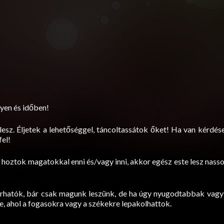
yen és időben!
sz. Éljetek a lehetőséggel, táncoltassátok őket! Ha van kérdés
fel!
ha hoztok magatokkal enni és/vagy inni, akkor egész este lesz nasso
árhatók, bár csak magunk leszünk, de ha úgy nyugodtabbak vagy
, ahol a fogasokra vagy a székekre lepakolhattok.