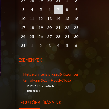
27
28
29
30
31
1
2
3
4
5
6
7
8
9
10
11
12
13
14
15
16
17
18
19
20
21
22
23
24
25
26
27
28
29
30
31
1
2
3
4
5
6
ESEMÉNYEK
Hétvégi intenzív kezdő Kizomba
tanfolyam (KCH)-Eddy&Rita
2026.09.12 - 2026.09.13
Budapest
LEGUTÓBBI ÍRÁSAINK