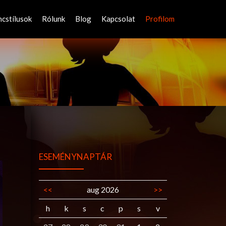
ncstílusok
Rólunk
Blog
Kapcsolat
Profilom
ESEMÉNYNAPTÁR
<<
aug 2026
>>
h
k
s
c
p
s
v