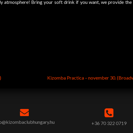
y atmosphere! Bring your soft drink if you want, we provide the 
)
Kizomba Practica – november 30. (Broad
fo@kizombaclubhungary.hu
+36 70 322 0719