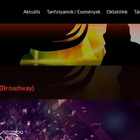
Skip
to
Aktuális
Tanfolyamok / Események
Oktatóink
Tá
content
 (Broadway)