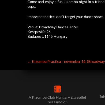
Come and enjoy a fun kizomba night in a friendl
cups.
Important notice: don’t forget your dance shoes.
Venue: Broadway Dance Center
Kerepesi út 26.
Budapest, 1146 Hungary
Post
←
Kizomba Practica – november 16. (Broadway
navigation
in
A Kizomba Club Hungary Egyesület
beszámolói: