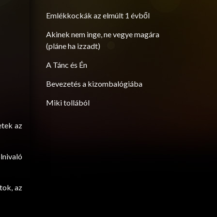
Emlékkockák az elmúlt 1 évből
Akinek nem inge, ne vegye magára
(pláne ha izzadt)
A Tánc és Én
Bevezetés a kizombalógiába
Miki tollából
etek az
lnivaló
tok, az