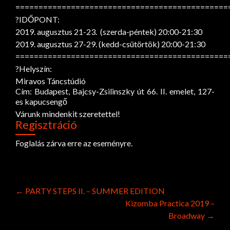
==============================================
?IDŐPONT:
2019. augusztus 21-23. (szerda-péntek) 20:00-21:30
2019. augusztus 27-29. (kedd-csütörtök) 20:00-21:30
==============================================
?Helyszín:
Miravos Táncstúdió
Cím: Budapest, Bajcsy-Zsilinszky út 66. II. emelet, 127-
es kapucsengő
Várunk mindenkit szeretettel!
Regisztráció
Foglalás zárva erre az eseményre.
Post
←
PARTY STEPS II. – SUMMER EDITION
Kizomba Practica 2019 –
navigation
Broadway
→