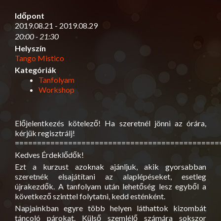
Időpont
2019.08.21 - 2019.08.29
20:00 - 21:30
Helyszín
Tango Mistico
Kategóriák
Tanfolyam
Workshop
Előjelentkezés kötelező! Ha szeretnél jönni az órára,
kérjük regisztrálj!
==============================================
Kedves Érdeklődők!
Ezt a kurzust azoknak ajánljuk, akik gyorsabban
szeretnék elsajátítani az alaplépéseket, esetleg
újrakezdők. A tanfolyam után lehetőség lesz egyből a
következő szinttel folytatni, kedd esténként.
Napjainkban egyre több helyen láthattok kizombát
táncoló párokat. Külső szemlélő számára sokszor