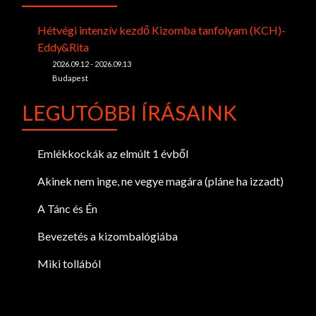
Hétvégi intenzív kezdő Kizomba tanfolyam (KCH)-
Eddy&Rita
2026.09.12 - 2026.09.13
Budapest
LEGUTÓBBI ÍRÁSAINK
Emlékkockák az elmúlt 1 évből
Akinek nem inge, ne vegye magára (pláne ha izzadt)
A Tánc és Én
Bevezetés a kizombalógiába
Miki tollából