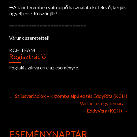
➡A táncteremben váltócipő használata kötelező, kérjük
figyelj erre. Köszönjük!
============================
Várunk szeretettel!
KCH TEAM
Regisztráció
Foglalás zárva erre az eseményre.
Post
←
Stílusvariációk – Kizomba alpú edzés EddyRita (KCH)
Variációk egy témára –
navigation
EddyVera (KCH)
→
ESEMÉNYNAPTÁR