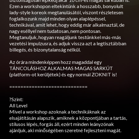
Ezen a workshopon eltekintünk a hosszabb, bonyolult
lady-style koreok megtanulásától, viszont részletesen
foglalkozunk majd minden olyan alaplépéssel,
technikával, amit lehet, hogy eddig már alkalmaztál, de
nagy eséllyel nem tudatosan, nem pontosan.
Megtanuljuk, hogyan reagáljunk testünkkel más-más
vezetési impulzusra, és adjuk vissza azt a legtisztábban
billegés, és bizonytalanság nélkül.
Az órára mindenképpen hozz magaddal egy
TÁNCOLÁSHOZ ALKALMAS MAGAS SARKÚT
(platform-ot kerüljétek) és egy normál ZOKNIT is!
============================
?Szint:
All Level
Mivel a workshop azoknak a technikáknak az
elsajátításán alapszik, amiknek a központjában a tartás,
stílusos lépés, forgás áll, ezért minden leányzónak
ajánljuk, aki minőségében szeretné fejleszteni magát.