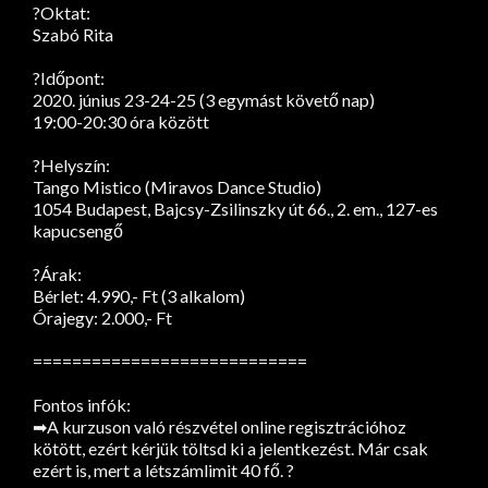
?Oktat:
Szabó Rita
?Időpont:
2020. június 23-24-25 (3 egymást követő nap)
19:00-20:30 óra között
?Helyszín:
Tango Mistico (Miravos Dance Studio)
1054 Budapest, Bajcsy-Zsilinszky út 66., 2. em., 127-es
kapucsengő
?Árak:
Bérlet: 4.990,- Ft (3 alkalom)
Órajegy: 2.000,- Ft
============================
Fontos infók:
➡A kurzuson való részvétel online regisztrációhoz
kötött, ezért kérjük töltsd ki a jelentkezést. Már csak
ezért is, mert a létszámlimit 40 fő. ?