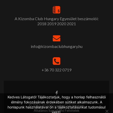
A Kizomba Club Hungary Egyesület beszámolói:
2018
2019
2020
2021
info@kizombaclubhungary.hu
+36 70 322 0719
Kedves Látogató! Tájékoztatjuk, hogy a honlap felhasználói
élmény fokozásának érdekében sütiket alkalmazunk. A
© 2015-2023 Kizomba Club Hungary
honlapunk használatával ön a tájékoztatásunkat tudomásul
Általános Szerződési Feltételek
veszi.