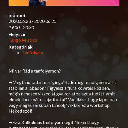
Időpont
2020.06.23 - 2020.06.25
19:00 - 20:30
Helyszín
Tango Mistico
Kategóriák
Tanfolyam
Mi vár Rád a tanfolyamon?
➡Megtanultad már a “ginga”-t, de még mindig nem állsz
stabilan a lábadon? Figyelsz a fiúra követés közben,
mégis nehezen viszed át gyakorlatba azt a tudást, amit
elméletben már elsajátítottál? Vacillálsz, hogy laposban
vagy magas sarkúban táncolj? Akkor ez a workshop
Neked szól!
➡Ez a 3 alkalmas tanfolyam segít Neked, hogy
biztonságosan lépkedj akár 10 cm-es magas sarkúban is.