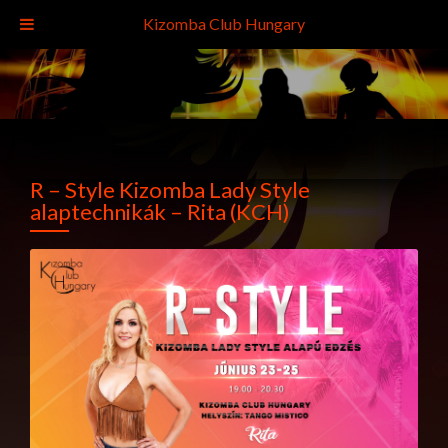
Kizomba Club Hungary
R – Style Kizomba Lady Style
alaptechnikák – Rita (KCH)