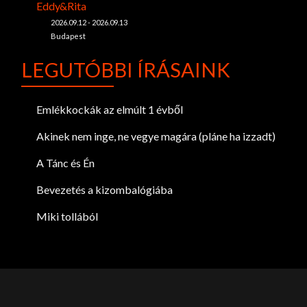
Eddy&Rita
2026.09.12 - 2026.09.13
Budapest
LEGUTÓBBI ÍRÁSAINK
Emlékkockák az elmúlt 1 évből
Akinek nem inge, ne vegye magára (pláne ha izzadt)
A Tánc és Én
Bevezetés a kizombalógiába
Miki tollából