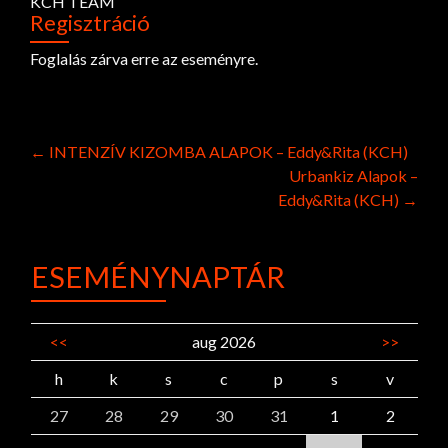
KCH TEAM
Regisztráció
Foglalás zárva erre az eseményre.
Post
←
INTENZÍV KIZOMBA ALAPOK – Eddy&Rita (KCH)
Urbankiz Alapok –
navigation
Eddy&Rita (KCH)
→
ESEMÉNYNAPTÁR
<<
aug 2026
>>
h
k
s
c
p
s
v
27
28
29
30
31
1
2