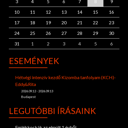
3
4
5
6
7
8
9
10
11
12
13
14
15
16
17
18
19
20
21
22
23
24
25
26
27
28
29
30
31
1
2
3
4
5
6
ESEMÉNYEK
Hétvégi intenzív kezdő Kizomba tanfolyam (KCH)-
Eddy&Rita
2026.09.12 - 2026.09.13
Budapest
LEGUTÓBBI ÍRÁSAINK
Emlékkockák az elmúlt 1 évből