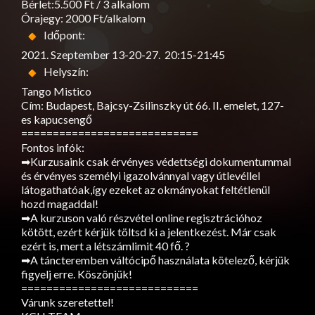
Bérlet:5.500 Ft / 3 alkalom
Órajegy: 2000 Ft/alkalom
Időpont:
2021. Szeptember 13-20-27. 20:15-21:45
Helyszín:
Tango Mistico
Cím: Budapest, Bajcsy-Zsilinszky út 66. II. emelet, 127-
es kapucsengő
============================
Fontos infók:
➡Kurzusaink csak érvényes védettségi dokumentummal
és érvényes személyi igazolvánnyal vagy útlevéllel
látogathatóak,így ezeket az okmányokat feltétlenül
hozd magaddal!
➡A kurzuson való részvétel online regisztrációhoz
kötött, ezért kérjük töltsd ki a jelentkezést. Már csak
ezért is, mert a létszámlimit 40 fő. ?
➡A táncteremben váltócipő használata kötelező, kérjük
figyelj erre. Köszönjük!
============================
Várunk szeretettel!