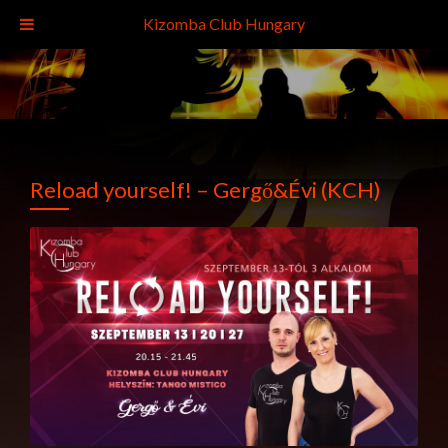
Kizomba Club Hungary
Reload yourself! – Gergő&Évi (KCH)