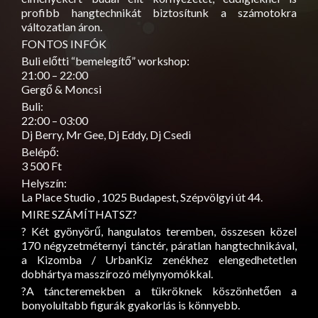
profibb hangtechnikát biztosítunk a számotokra
változatlan áron.
FONTOS INFÓK
Buli előtti “bemelegítő” workshop:
21:00 – 22:00
Gergő & Moncsi
Buli:
22:00 – 03:00
Dj Berry, Mr Gee, Dj Eddy, Dj Csedi
Belépő:
3 500 Ft
Helyszín:
La Place Studio , 1025 Budapest, Szépvölgyi út 44.
MIRE SZÁMÍTHATSZ?
? Két gyönyörű, hangulatos teremben, összesen közel
170 négyzetméternyi tánctér, páratlan hangtechnikával,
a Kizomba / UrbanKiz zenékhez elengedhetetlen
dobhártya masszírozó mélynyomókkal.
?A táncteremekben a tükröknek köszönhetően a
bonyolultabb figurák gyakorlás is könnyebb.