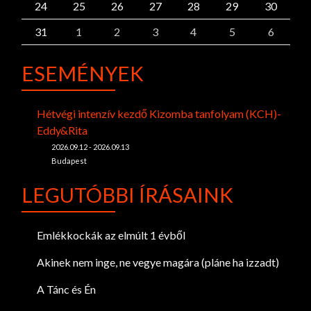
24
25
26
27
28
29
30
31
1
2
3
4
5
6
ESEMÉNYEK
Hétvégi intenzív kezdő Kizomba tanfolyam (KCH)-
Eddy&Rita
2026.09.12 - 2026.09.13
Budapest
LEGUTÓBBI ÍRÁSAINK
Emlékkockák az elmúlt 1 évből
Akinek nem inge, ne vegye magára (pláne ha izzadt)
A Tánc és Én