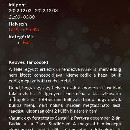
Időpont
2022.12.02 - 2022.12.03
21:00 - 03:00
Helyszín
La Place Studio
Kategóriák
Buli
Kedves Táncosok!
A téllel együtt érkezik új rendezvényünk is, mely eddig
nem látott koncepciójával kiemelkedik a hazai bulik
eddig megszokott rendszeréből!
Unod, hogy egy-egy helyen csak a modern stílusokkal
találkozhatsz és igényed lenne néha a klasszikusabb
műfajokra is? Többet nem kell válsztanod, hogy melyik
buliba menj, mert nálunk minden megtalálható lesz,
ráadásul újdonságként 2 külön kiz teremben!
Várunk egy fergeteges SantaKiz Partyra december 2-án,
Budán a La Place Stúdióban! A magasabb minőségű
élményekért budai elit környezetet, eddigieknél is