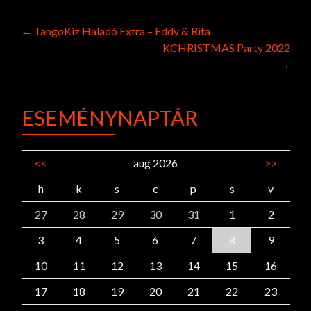
Post
←
TangoKiz Haladó Extra – Eddy & Rita
KCHRISTMAS Party 2022
navigation
→
ESEMÉNYNAPTÁR
<<
aug 2026
>>
h
k
s
c
p
s
v
27
28
29
30
31
1
2
3
4
5
6
7
8
9
10
11
12
13
14
15
16
17
18
19
20
21
22
23