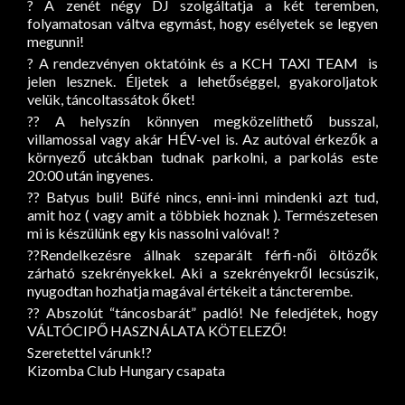
? A zenét négy DJ szolgáltatja a két teremben,
folyamatosan váltva egymást, hogy esélyetek se legyen
megunni!
? A rendezvényen oktatóink és a KCH TAXI TEAM
is
jelen lesznek. Éljetek a lehetőséggel, gyakoroljatok
velük, táncoltassátok őket!
?? A helyszín könnyen megközelíthető busszal,
villamossal vagy akár HÉV-vel is. Az autóval érkezők a
környező utcákban tudnak parkolni, a parkolás este
20:00 után ingyenes.
?? Batyus buli! Büfé nincs, enni-inni mindenki azt tud,
amit hoz ( vagy amit a többiek hoznak ). Természetesen
mi is készülünk egy kis nassolni valóval! ?
??Rendelkezésre állnak szeparált férfi-női öltözők
zárható szekrényekkel. Aki a szekrényekről lecsúszik,
nyugodtan hozhatja magával értékeit a táncterembe.
?? Abszolút “táncosbarát” padló! Ne feledjétek, hogy
VÁLTÓCIPŐ HASZNÁLATA KÖTELEZŐ!
Szeretettel várunk!?
Kizomba Club Hungary csapata