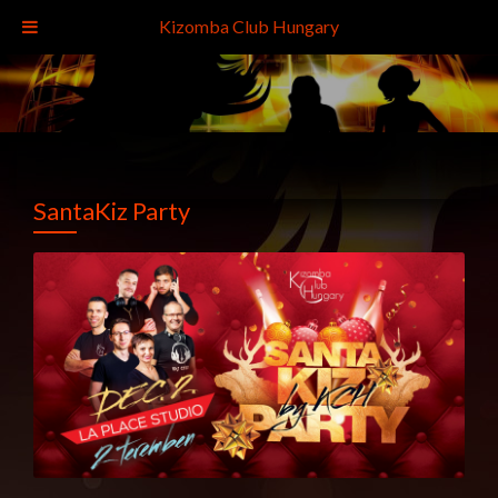
Kizomba Club Hungary
SantaKiz Party