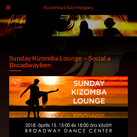
Kizomba Club Hungary
Sunday Kizomba Lounge – Social a
Broadwayben