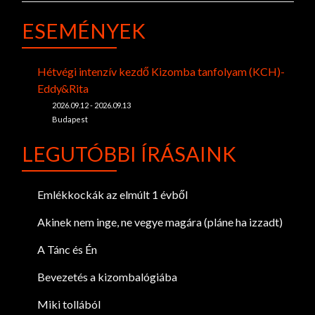
ESEMÉNYEK
Hétvégi intenzív kezdő Kizomba tanfolyam (KCH)-
Eddy&Rita
2026.09.12 - 2026.09.13
Budapest
LEGUTÓBBI ÍRÁSAINK
Emlékkockák az elmúlt 1 évből
Akinek nem inge, ne vegye magára (pláne ha izzadt)
A Tánc és Én
Bevezetés a kizombalógiába
Miki tollából