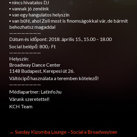
▪ nincs hivatalos DJ
▪ vannak jó zenéink
▪ van egy hangulatos helyszín
▪ van büfé, ahol Zoli most is finomságokkal vár, de bármit
behozhatsz magaddal
————————
Dátum és időpont: 2018. április 15., 15.00 – 18.00
Social belépő: 800,- Ft
————————
Helyszín:
Broadway Dance Center
1148 Budapest, Kerepesi út 26.
Váltócipő használata a teremben kötelező!
————————
Médiapartner: Latinfo.hu
Várunk szeretettel!
KCH Team
Post
←
Sunday Kizomba Lounge – Social a Broadwayben