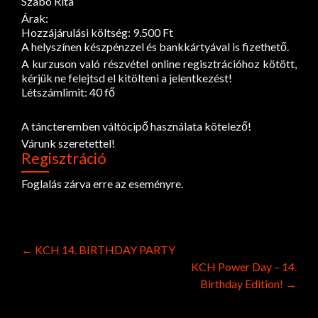
Szabó Rita
Árak:
Hozzájárulási költség: 9.500 Ft
A helyszínen készpénzzel és bankkártyával is fizethető.
A kurzuson való részvétel online regisztrációhoz kötött,
kérjük ne felejtsd el kitölteni a jelentkezést!
Létszámlimit: 40 fő
A táncteremben váltócipő használata kötelező!
Várunk szeretettel!
Regisztráció
Foglalás zárva erre az eseményre.
Post
←
KCH 14. BIRTHDAY PARTY
KCH Power Day – 14.
navigation
Birthday Edition!
→