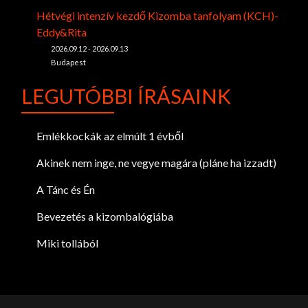
Hétvégi intenzív kezdő Kizomba tanfolyam (KCH)-
Eddy&Rita
2026.09.12 - 2026.09.13
Budapest
LEGUTÓBBI ÍRÁSAINK
Emlékkockák az elmúlt 1 évből
Akinek nem inge, ne vegye magára (pláne ha izzadt)
A Tánc és Én
Bevezetés a kizombalógiába
Miki tollából