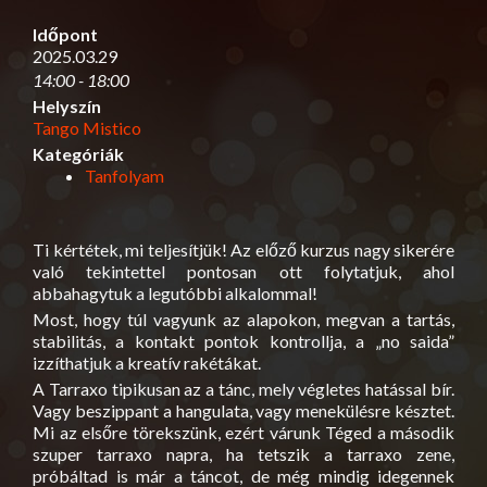
Időpont
2025.03.29
14:00 - 18:00
Helyszín
Tango Mistico
Kategóriák
Tanfolyam
Ti kértétek, mi teljesítjük! Az előző kurzus nagy sikerére
való tekintettel pontosan ott folytatjuk, ahol
abbahagytuk a legutóbbi alkalommal!
Most, hogy túl vagyunk az alapokon, megvan a tartás,
stabilitás, a kontakt pontok kontrollja, a „no saida”
izzíthatjuk a kreatív rakétákat.
A Tarraxo tipikusan az a tánc, mely végletes hatással bír.
Vagy beszippant a hangulata, vagy menekülésre késztet.
Mi az elsőre törekszünk, ezért várunk Téged a második
szuper tarraxo napra, ha tetszik a tarraxo zene,
próbáltad is már a táncot, de még mindig idegennek