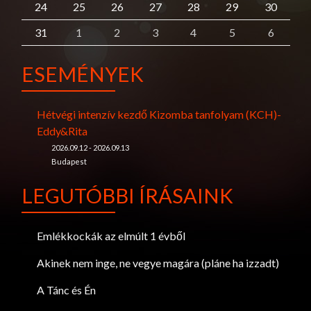
24
25
26
27
28
29
30
31
1
2
3
4
5
6
ESEMÉNYEK
Hétvégi intenzív kezdő Kizomba tanfolyam (KCH)-
Eddy&Rita
2026.09.12 - 2026.09.13
Budapest
LEGUTÓBBI ÍRÁSAINK
Emlékkockák az elmúlt 1 évből
Akinek nem inge, ne vegye magára (pláne ha izzadt)
A Tánc és Én