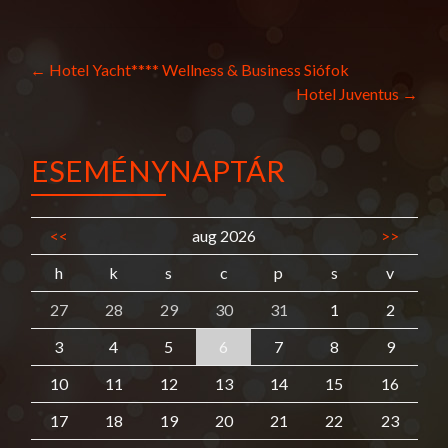
Post
←
Hotel Yacht**** Wellness & Business Siófok
Hotel Juventus
→
navigation
ESEMÉNYNAPTÁR
<<
aug 2026
>>
h
k
s
c
p
s
v
27
28
29
30
31
1
2
3
4
5
6
7
8
9
10
11
12
13
14
15
16
17
18
19
20
21
22
23