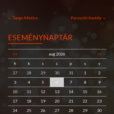
Post
←
Tango Mistico
Poroszlói Kastély
→
navigation
ESEMÉNYNAPTÁR
<<
aug 2026
>>
h
k
s
c
p
s
v
27
28
29
30
31
1
2
3
4
5
6
7
8
9
10
11
12
13
14
15
16
17
18
19
20
21
22
23
24
25
26
27
28
29
30