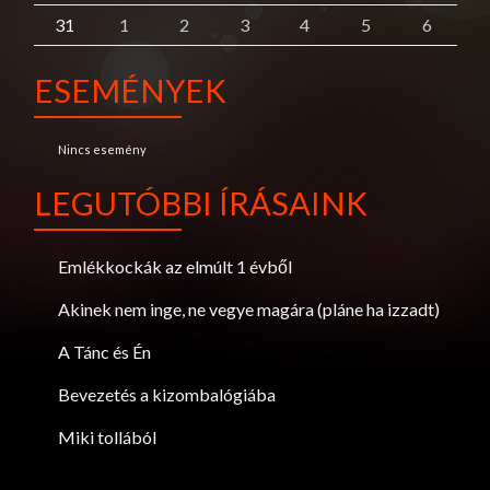
31
1
2
3
4
5
6
ESEMÉNYEK
Nincs esemény
LEGUTÓBBI ÍRÁSAINK
Emlékkockák az elmúlt 1 évből
Akinek nem inge, ne vegye magára (pláne ha izzadt)
A Tánc és Én
Bevezetés a kizombalógiába
Miki tollából