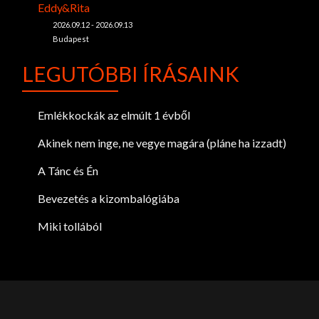
Eddy&Rita
2026.09.12 - 2026.09.13
Budapest
LEGUTÓBBI ÍRÁSAINK
Emlékkockák az elmúlt 1 évből
Akinek nem inge, ne vegye magára (pláne ha izzadt)
A Tánc és Én
Bevezetés a kizombalógiába
Miki tollából