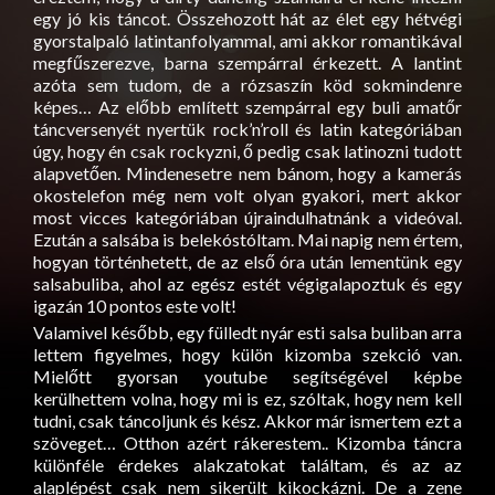
egy jó kis táncot. Összehozott hát az élet egy hétvégi
gyorstalpaló latintanfolyammal, ami akkor romantikával
megfűszerezve, barna szempárral érkezett. A lantint
azóta sem tudom, de a rózsaszín köd sokmindenre
képes… Az előbb említett szempárral egy buli amatőr
táncversenyét nyertük rock’n’roll és latin kategóriában
úgy, hogy én csak rockyzni, ő pedig csak latinozni tudott
alapvetően. Mindenesetre nem bánom, hogy a kamerás
okostelefon még nem volt olyan gyakori, mert akkor
most vicces kategóriában újraindulhatnánk a videóval.
Ezután a salsába is belekóstóltam. Mai napig nem értem,
hogyan történhetett, de az első óra után lementünk egy
salsabuliba, ahol az egész estét végigalapoztuk és egy
igazán 10 pontos este volt!
Valamivel később, egy fülledt nyár esti salsa buliban arra
lettem figyelmes, hogy külön kizomba szekció van.
Mielőtt gyorsan youtube segítségével képbe
kerülhettem volna, hogy mi is ez, szóltak, hogy nem kell
tudni, csak táncoljunk és kész. Akkor már ismertem ezt a
szöveget… Otthon azért rákerestem.. Kizomba táncra
különféle érdekes alakzatokat találtam, és az az
alaplépést csak nem sikerült kikockázni. De a zene