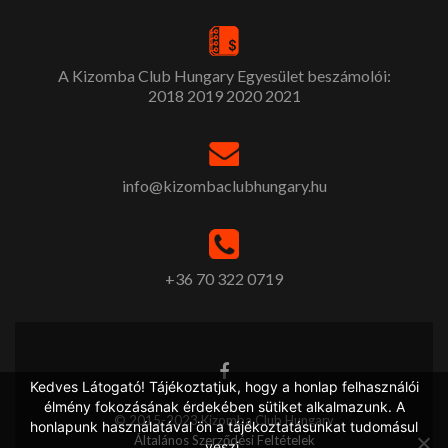
A Kizomba Club Hungary Egyesület beszámolói:
2018
2019
2020
2021
info@kizombaclubhungary.hu
+36 70 322 0719
Kedves Látogató! Tájékoztatjuk, hogy a honlap felhasználói
élmény fokozásának érdekében sütiket alkalmazunk. A
© 2015-2023 Kizomba Club Hungary
honlapunk használatával ön a tájékoztatásunkat tudomásul
Általános Szerződési Feltételek
veszi.