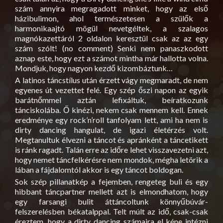
szám annyira megragadott minket, hogy az első
házibulimon, ahol természetesen a szülők a
harmonikaajtó mögül nevetgéltek, a szalagos
magnókazettáról 2 oldalon keresztül csak az az egy
szám szólt! (no comment) Senki nem panaszkodott
aznap este, hogy ezt a számot mintha már hallotta volna.
Mondjuk, hogy nagyon kezdő kizombáztunk…
A latinos táncstílus után érzett vágy megmaradt, de nem
egyenes út vezettet felé. Egy szép őszi napon az egyik
barátnőmmel aztán lefixáltuk, beíratkozunk
tánciskolába. Ő kinézi, nekem csak mennem kell. Ennek
eredménye egy rock’n’roll tanfolyam lett, ami ha nem is
dirty dancing hangulat, de igazi életérzés volt.
Megtanultuk élvezni a táncot és apránként a táncetikett
is ránk ragadt. Talán erre az időre lehet visszavezetni azt,
hogy nemet táncfelkérésre nem mondok, mégha letörik a
lában a fájdalomtól akkor is egy táncot boldogan.
Sok szép pillanatkép a fejemben, rengeteg buli és egy
hibbant táncpartner mellett azt is elmondhatom, hogy
egy farsangi bulit áttáncoltunk könnyűbúvár-
felszerelésben békatalppal. Telt múlt az idő, csak-csak
éreztem, hogy a dirty dancing számaira el kéne intézni