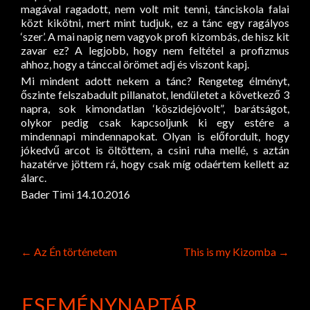
magával ragadott, nem volt mit tenni, tánciskola falai
közt kikötni, mert mint tudjuk, ez a tánc egy ragályos
‘szer’. A mai napig nem vagyok profi kizombás, de hisz kit
zavar ez? A legjobb, hogy nem feltétel a profizmus
ahhoz, hogy a tánccal örömet adj és viszont kapj.
Mi mindent adott nekem a tánc? Rengeteg élményt,
őszinte felszabadult pillanatot, lendületet a következő 3
napra, sok kimondatlan ‘köszidejóvolt”, barátságot,
olykor pedig csak kapcsoljunk ki egy estére a
mindennapi mindennapokat. Olyan is előfordult, hogy
jókedvű arcot is öltöttem, a csini ruha mellé, s aztán
hazatérve jöttem rá, hogy csak míg odaértem kellett az
álarc.
Bader Timi 14.10.2016
Post
←
Az Én történetem
This is my Kizomba
→
navigation
ESEMÉNYNAPTÁR