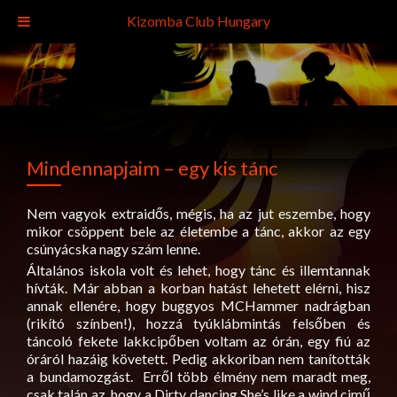
Kizomba Club Hungary
Mindennapjaim – egy kis tánc
Nem vagyok extraidős, mégis, ha az jut eszembe, hogy
mikor csöppent bele az életembe a tánc, akkor az egy
csúnyácska nagy szám lenne.
Általános iskola volt és lehet, hogy tánc és illemtannak
hívták. Már abban a korban hatást lehetett elérni, hisz
annak ellenére, hogy buggyos MCHammer nadrágban
(rikító színben!), hozzá tyúklábmintás felsőben és
táncoló fekete lakkcipőben voltam az órán, egy fiú az
óráról hazáig követett. Pedig akkoriban nem tanították
a bundamozgást. Erről több élmény nem maradt meg,
csak talán az, hogy a Dirty dancing She’s like a wind cimű