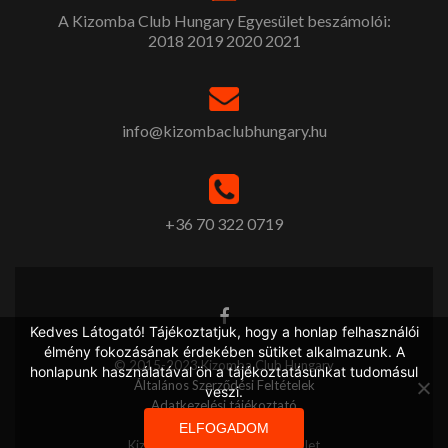
A Kizomba Club Hungary Egyesület beszámolói:
2018
2019
2020
2021
info@kizombaclubhungary.hu
+36 70 322 0719
Kedves Látogató! Tájékoztatjuk, hogy a honlap felhasználói
élmény fokozásának érdekében sütiket alkalmazunk. A
© 2015-2023 Kizomba Club Hungary
honlapunk használatával ön a tájékoztatásunkat tudomásul
Általános Szerződési Feltételek
veszi.
Adatkezelési tájékoztató
ELFOGADOM
Kizomba Club Hungary Egyesület