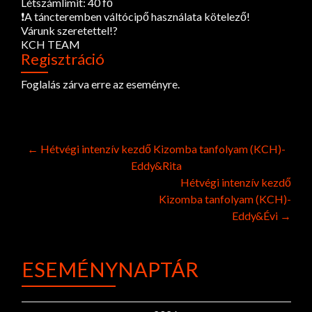
Létszámlimit: 40 fő
❗A táncteremben váltócipő használata kötelező!
Várunk szeretettel!?
KCH TEAM
Regisztráció
Foglalás zárva erre az eseményre.
Post
←
Hétvégi intenzív kezdő Kizomba tanfolyam (KCH)-
Eddy&Rita
navigation
Hétvégi intenzív kezdő
Kizomba tanfolyam (KCH)-
Eddy&Évi
→
ESEMÉNYNAPTÁR