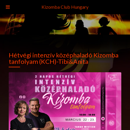
Kizomba Club Hungary
Hétvégi intenzív középhaladó Kizomba
tanfolyam (KCH)-Tibi&Anita