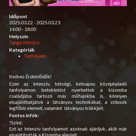
Időpont
2025.03.22 - 2025.03.23
14:00 - 18:00
Helyszín
Tango Mistico
Kategóriák
Tanfolyam
Kedves Érdeklődők!
Ezen az intenzív, hétvégi, kétnapos középhaladó
tanfolyamon betekintést nyerhettek a kizomba
családjába tartozó más műfajokba is, könnyen
elsajátíthatjátok a látványos technikákat, a stílusok
legfőbb elemeit, valamint látványos trükkjeit.
Fontos infók:
?Szint:
Ezt az intenzív tanfolyamot azoknak ajánljuk, akik már
elsajátították a Kizomba alapjait.