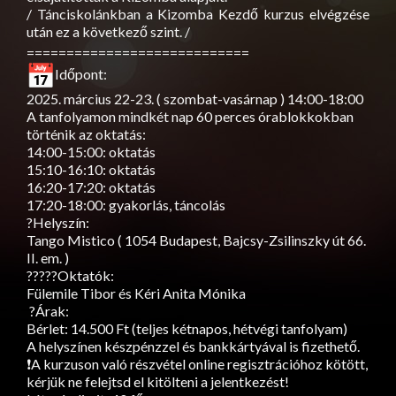
/ Tánciskolánkban a Kizomba Kezdő kurzus elvégzése
után ez a következő szint. /
============================
Időpont:
2025. március 22-23. ( szombat-vasárnap ) 14:00-18:00
A tanfolyamon mindkét nap 60 perces órablokkokban
történik az oktatás:
14:00-15:00: oktatás
15:10-16:10: oktatás
16:20-17:20: oktatás
17:20-18:00: gyakorlás, táncolás
?Helyszín:
Tango Mistico ( 1054 Budapest, Bajcsy-Zsilinszky út 66.
II. em. )
??‍?‍??Oktatók:
Fülemile Tibor és Kéri Anita Mónika
?Árak:
Bérlet: 14.500 Ft (teljes kétnapos, hétvégi tanfolyam)
A helyszínen készpénzzel és bankkártyával is fizethető.
❗A kurzuson való részvétel online regisztrációhoz kötött,
kérjük ne felejtsd el kitölteni a jelentkezést!