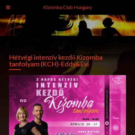
Kizomba Club Hungary
Hétvégi intenzív kezdő Kizomba
tanfolyam (KCH)-Eddy&Évi