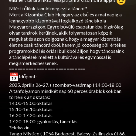
Miért tőlünk tanuld meg ezt a táncot?
Mert a Kizomba Club Hungary az első és a mai napig a
legnagyobb kizombával foglalkozó tánciskola
Magyarországon. Egyre bővülő csapatunkba kizárólag
olyan tanárok kerülnek, akik folyamatosan képzik
magukat és azon dolgoznak, hogy a magyar kizombás
élet ne csak táncórákból, hanem jó közösségből, értékes
programokból és óriási bulikból álljon, hogy táncosaink
a tánclépések mellett a kultúrával és egymással is
megismerkedhessenek.
============================
Időpont:
2025. április 26-27. ( szombat-vasárnap ) 14:00-18:00
A tanfolyamon mindkét nap 60 perces órablokkokban
történik az oktatás:
14:00-15:00:oktatás
15:10-16:10:oktatás
16:20-17:20:oktatás
17:20-18:00: gyakorlás, táncolás
?Helyszín:
Tango Mistico ( 1054 Budapest. Bajcsy-Zsilinszky út 66.