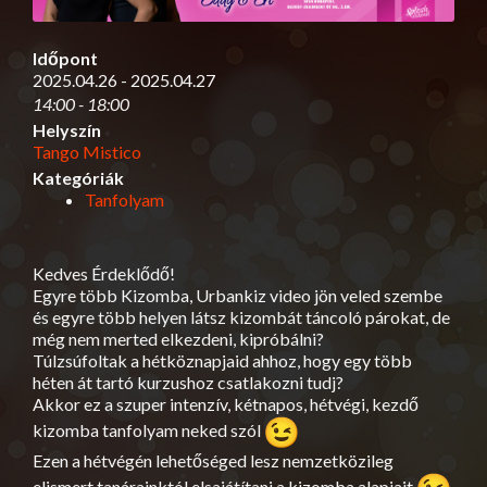
Időpont
2025.04.26 - 2025.04.27
14:00 - 18:00
Helyszín
Tango Mistico
Kategóriák
Tanfolyam
Kedves Érdeklődő!
Egyre több Kizomba, Urbankiz video jön veled szembe
és egyre több helyen látsz kizombát táncoló párokat, de
még nem merted elkezdeni, kipróbálni?
Túlzsúfoltak a hétköznapjaid ahhoz, hogy egy több
héten át tartó kurzushoz csatlakozni tudj?
Akkor ez a szuper intenzív, kétnapos, hétvégi, kezdő
kizomba tanfolyam neked szól
Ezen a hétvégén lehetőséged lesz nemzetközileg
elismert tanárainktól elsajátítani a kizomba alapjait