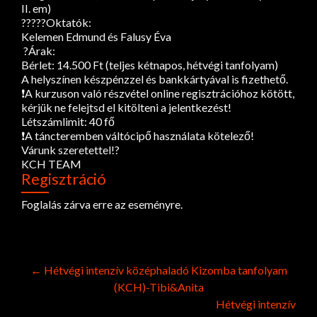
II. em)
??‍?‍??Oktatók:
Kelemen Edmund és Falusy Éva
?Árak:
Bérlet: 14.500 Ft (teljes kétnapos, hétvégi tanfolyam)
A helyszínen készpénzzel és bankkártyával is fizethető.
❗A kurzuson való részvétel online regisztrációhoz kötött,
kérjük ne felejtsd el kitölteni a jelentkezést!
Létszámlimit: 40 fő
❗A táncteremben váltócipő használata kötelező!
Várunk szeretettel!?
KCH TEAM
Regisztráció
Foglalás zárva erre az eseményre.
Post
←
Hétvégi intenzív középhaladó Kizomba tanfolyam
(KCH)-Tibi&Anita
navigation
Hétvégi intenzív