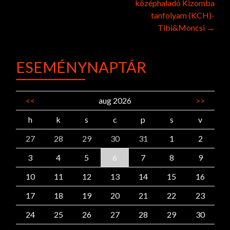
középhaladó Kizomba
tanfolyam (KCH)-
Tibi&Moncsi
→
ESEMÉNYNAPTÁR
<<
aug 2026
>>
h
k
s
c
p
s
v
27
28
29
30
31
1
2
3
4
5
6
7
8
9
10
11
12
13
14
15
16
17
18
19
20
21
22
23
24
25
26
27
28
29
30