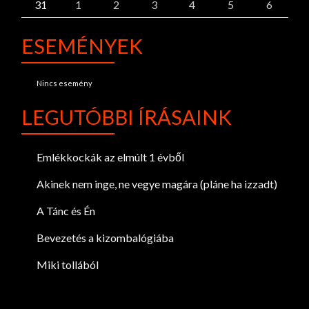
31
1
2
3
4
5
6
ESEMÉNYEK
Nincs esemény
LEGUTÓBBI ÍRÁSAINK
Emlékkockák az elmúlt 1 évből
Akinek nem inge, ne vegye magára (pláne ha izzadt)
A Tánc és Én
Bevezetés a kizombalógiába
Miki tollából