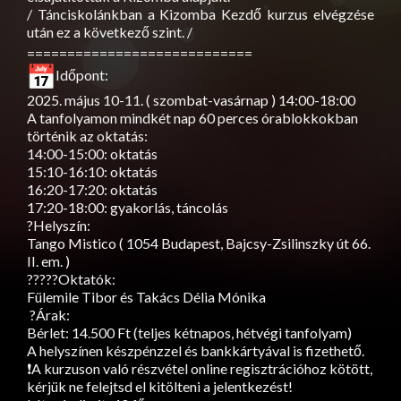
/ Tánciskolánkban a Kizomba Kezdő kurzus elvégzése
után ez a következő szint. /
============================
Időpont:
2025. május 10-11. ( szombat-vasárnap ) 14:00-18:00
A tanfolyamon mindkét nap 60 perces órablokkokban
történik az oktatás:
14:00-15:00: oktatás
15:10-16:10: oktatás
16:20-17:20: oktatás
17:20-18:00: gyakorlás, táncolás
?Helyszín:
Tango Mistico ( 1054 Budapest, Bajcsy-Zsilinszky út 66.
II. em. )
??‍?‍??Oktatók:
Fülemile Tibor és Takács Délia Mónika
?Árak:
Bérlet: 14.500 Ft (teljes kétnapos, hétvégi tanfolyam)
A helyszínen készpénzzel és bankkártyával is fizethető.
❗A kurzuson való részvétel online regisztrációhoz kötött,
kérjük ne felejtsd el kitölteni a jelentkezést!