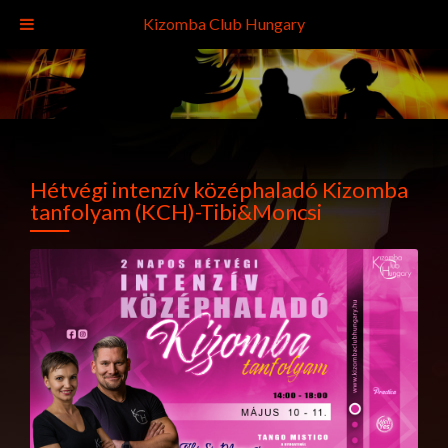
Kizomba Club Hungary
Hétvégi intenzív középhaladó Kizomba
tanfolyam (KCH)-Tibi&Moncsi