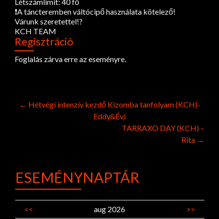
Létszámlimit: 40 fő
❗A táncteremben váltócipő használata kötelező!
Várunk szeretettel!?
KCH TEAM
Regisztráció
Foglalás zárva erre az eseményre.
Post
←
Hétvégi intenzív kezdő Kizomba tanfolyam (KCH)-
Eddy&Évi
navigation
TARRAXO DAY (KCH) –
Rita
→
ESEMÉNYNAPTÁR
<<
aug 2026
>>