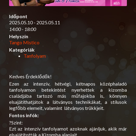
Időpont
2025.05.10 - 2025.05.11
14:00 - 18:00
Helyszín
Tango Mistico
Kategóriák
Tanfolyam
Kedves Érdeklődők!
Ezen az intenzív, hétvégi, kétnapos középhaladó
tanfolyamon betekintést nyerhettek a kizomba
családjába tartozó más műfajokba is, könnyen
elsajátíthatjátok a látványos technikákat, a stílusok
legfőbb elemeit, valamint látványos trükkjeit.
Fontos infók:
?Szint:
Ezt az intenzív tanfolyamot azoknak ajánljuk, akik már
elsajátították a Kizomba alapjait.