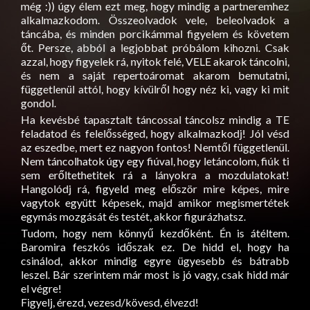
még :)) úgy élem ezt meg, hogy mindig a partneremhez
alkalmazkodom. Összeolvadok vele, beleolvadok a
táncába, és minden porcikámmal figyelem és követem
őt. Persze, abból a legjobbat próbálom kihozni. Csak
azzal, hogy figyelek rá, nyitok felé, VELE akarok táncolni,
és nem a saját repertoáromat akarom bemutatni,
függetlenül attól, hogy kívülről hogy néz ki, vagy ki mit
gondol.
Ha kevésbé tapasztalt táncossal táncolsz mindig a TE
feladatod és felelősséged, hogy alkalmazkodj! Jól vésd
az eszedbe, mert ez nagyon fontos! Nemtől függetlenül.
Nem táncolhatok úgy egy fiúval, hogy letáncolom, fiúk ti
sem erőltethetitek rá a lányokra a mozdulatokat!
Hangolódj rá, figyeld meg először mire képes, mire
vagytok együtt képesek, majd amikor megismertétek
egymás mozgását és testét, akkor figurázhatsz.
Tudom, hogy nem könnyű kezdőként. Én is átéltem.
Baromira feszkós időszak ez. De hidd el, hogy ha
csinálod, akkor mindig egyre ügyesebb és bátrabb
leszel. Bár szerintem már most is jó vagy, csak hidd már
el végre!
Figyelj, érezd, vezesd/kövesd, élvezd!