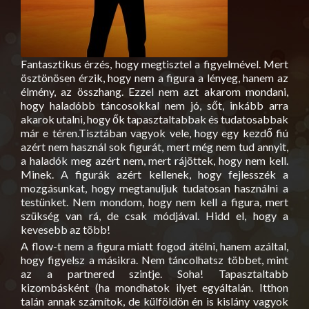
Fantasztikus érzés, hogy megtisztel a figyelmével. Mert
ösztönösen érzik, hogy nem a figura a lényeg, hanem az
élmény, az összhang. Ezzel nem azt akarom mondani,
hogy haladóbb táncosokkal nem jó, sőt, inkább arra
akarok utalni, hogy ők tapasztaltabbak és tudatosabbak
már e téren.Tisztában vagyok vele, hogy egy kezdő fiú
azért nem használ sok figurát, mert még nem tud annyit,
a haladók meg azért nem, mert rájöttek, hogy nem kell.
Minek. A figurák azért kellenek, hogy fejlesszék a
mozgásunkat, hogy megtanuljuk tudatosan használni a
testünket. Nem mondom, hogy nem kell a figura, mert
szükség van rá, de csak módjával. Hidd el, hogy a
kevesebb az több!
A flow-t nem a figura miatt fogod átélni, hanem azáltal,
hogy figyelsz a másikra. Nem táncolhatsz többet, mint
az a partnered szintje. Soha! Tapasztaltabb
kizombásként (ha mondhatok ilyet egyáltalán. Itthon
talán annak számítok, de külföldön én is kislány vagyok