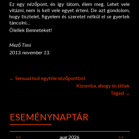
Ez egy nézőpont, én így látom, élem meg. Lehet vele
vitázni, nem is kell vele egyet érteni. De azt gondolom,
hogy tisztelet, figyelem és szeretet nélkül el se gyertek
táncolni…
Ölellek Benneteket!
Mező Timi
2013. november 13.
Post
←
Sensual buli egyféle nézőpontból
Kizomba, ahogy én látlak
navigation
Téged
→
ESEMÉNYNAPTÁR
<<
aug 2026
>>